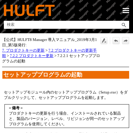
メイン コンテンツにスキップ
【公式】HULFT8 Manager 導入マニュアル_2019年3月1
日_第5版発行:
7. プロダクトキーの更新
>
7.2 プロダクトキーの更新手
順
>
7.2.2 プロダクトキー更新
>
7.2.2.1 セットアッププロ
グラムの起動
セットアッププログラムの起動
セットアップモジュール内のセットアッププログラム（Setup.exe）をダ
ブルクリックして、セットアッププログラムを起動します。
= 備考 =
プロダクトキーの更新を行う場合、インストールされている製品
と、製品のバージョン、レベル、リビジョンが同一のセットアップ
プログラムを使用してください。