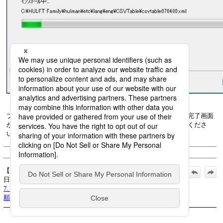
画面7.6
セットアップステータス画面
プロダクトキーの更新処理が終了すると、
プロダクトキー更新完了
画面
が表示されます。
「プロダクトキー更新結果の確認」
へ進んでくださ
い。
(c) Saison Information Systems Co., Ltd. 1992
【公式】HULFT8 Manager 導入マニュアル_2019年3月1
日_第5版発行:
7. プロダクトキーの更新
>
7.2 プロダクトキーの更新手
順
>
7.2.2 プロダクトキー更新
>
7.2.2.6 処理の開始