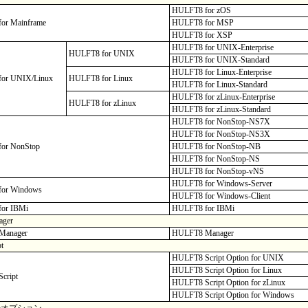
HULFT8 for zOS
or Mainframe
HULFT8 for MSP
HULFT8 for XSP
HULFT8 for UNIX-Enterprise
HULFT8 for UNIX
HULFT8 for UNIX-Standard
HULFT8 for Linux-Enterprise
or UNIX/Linux
HULFT8 for Linux
HULFT8 for Linux-Standard
HULFT8 for zLinux-Enterprise
HULFT8 for zLinux
HULFT8 for zLinux-Standard
HULFT8 for NonStop-NS7X
HULFT8 for NonStop-NS3X
or NonStop
HULFT8 for NonStop-NB
HULFT8 for NonStop-NS
HULFT8 for NonStop-vNS
HULFT8 for Windows-Server
or Windows
HULFT8 for Windows-Client
or IBMi
HULFT8 for IBMi
ager
Manager
HULFT8 Manager
t
HULFT8 Script Option for UNIX
HULFT8 Script Option for Linux
cript
HULFT8 Script Option for zLinux
HULFT8 Script Option for Windows
暗号オプション