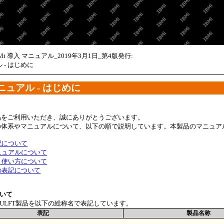
メイン コンテンツにスキップ
BMi 導入 マニュアル_2019年3月1日_第4版発行:
ル - はじめに
マニュアル
- はじめに
品をご利用いただき、誠にありがとうございます。
の体系やマニュアルについて、以下の順で説明しています。本製品のマニュア
記について
ニュアルについて
と使い方について
の表記について
いて
ULFT製品を以下の総称名で表記しています。
表記
製品名称