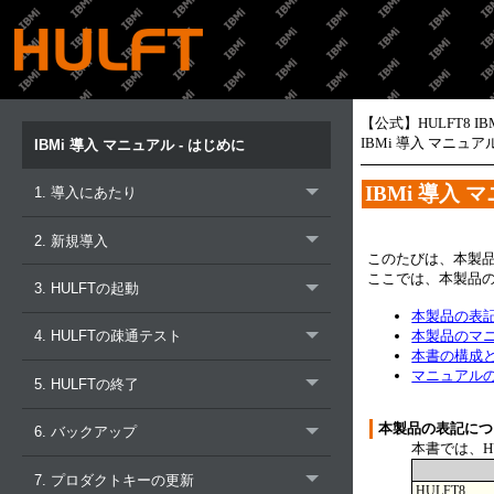
【公式】HULFT8 I
IBMi 導入 マニュア
IBMi 導入 マニュアル - はじめに
IBMi 導入 
1. 導入にあたり
2. 新規導入
このたびは、本製
ここでは、本製品
3. HULFTの起動
本製品の表
本製品のマ
4. HULFTの疎通テスト
本書の構成
マニュアル
5. HULFTの終了
本製品の表記につ
6. バックアップ
本書では、H
7. プロダクトキーの更新
HULFT8