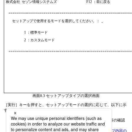
 株式会社  セゾン情報システムズ                                  F12 ：前に戻る 

    ==============================================================
        セットアップで使用するモードを選択してください。：  
                      1 ：標準モード                                            

                      2 ：カスタムモード                                        

    ==============================================================
画面8.3
セットアップタイプの選択画面
［実行］キーを押すと、セットアップモードの選択に応じて、以下に示
す画面が表示されます。
1：標準モード
を選択した場合は、セットアップ内容の確認
画面が表示されます。
セットアップ内容の確認画面については、
「セットアップ内容の