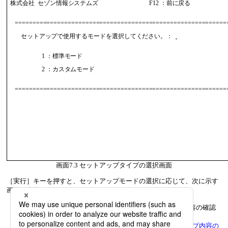
 株式会社  セゾン情報システムズ                                  F12 ：前に戻る 

    ==============================================================
        セットアップで使用するモードを選択してください。：  
                      1 ：標準モード                                            

                      2 ：カスタムモード                                        

    ==============================================================
画面7.3
セットアップタイプの選択画面
［実行］キーを押すと、セットアップモードの選択に応じて、次に示す
画面が表示されます。
1：標準モード
を選択した場合は、セットアップ内容の確認
画面が表示されます。
セットアップ内容の確認画面については、
「セットアップ内容の