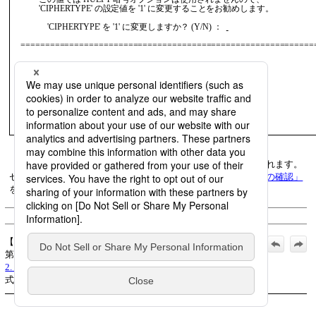
             'CIPHERTYPE' の設定値を '1' に変更することをお勧めします。         

                 'CIPHERTYPE' を '1' に変更しますか？ (Y/N) ：  
    ==============================================================
画面2.17
暗号化方式の変更画面
［実行］キーを押すと、セットアップ内容の確認画面が表示されます。
セットアップ内容の確認画面については、
「セットアップ内容の確認」
を参照してください。
(c) Saison Information Systems Co., Ltd. 1992
【公式】HULFT8 IBMi 導入 マニュアル_2019年3月1日_
第4版発行:
2. 新規導入
>
2.3 カスタムモードの手順
>
2.3.12 暗号化方
式の変更