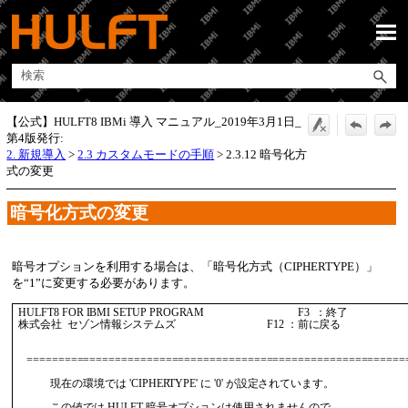
メイン コンテンツにスキップ
【公式】HULFT8 IBMi 導入 マニュアル_2019年3月1日_
第4版発行:
2. 新規導入
>
2.3 カスタムモードの手順
>
2.3.12 暗号化方
式の変更
暗号化方式の変更
暗号オプションを利用する場合は、
暗号化方式（CIPHERTYPE）
を“1”に変更する必要があります。
 HULFT8 FOR IBMI SETUP PROGRAM                                   F3  ：終了     

 株式会社  セゾン情報システムズ                                  F12 ：前に戻る 

    ==============================================================
             現在の環境では 'CIPHERTYPE' に '0' が設定されています。            

             この値では HULFT 暗号オプションは使用されませんので、              
