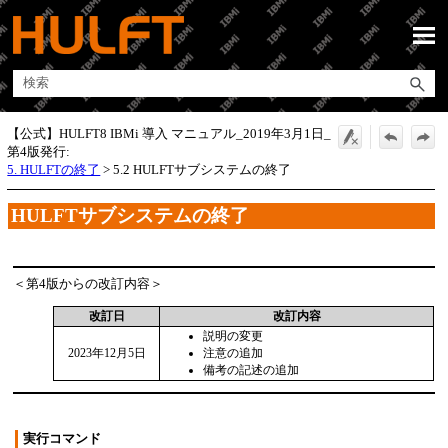
メイン コンテンツにスキップ
【公式】HULFT8 IBMi 導入 マニュアル_2019年3月1日_
第4版発行:
5. HULFTの終了
>
5.2 HULFTサブシステムの終了
HULFT
サブシステムの終了
＜第4版からの改訂内容＞
改訂日
改訂内容
説明の変更
2023年12月5日
注意の追加
備考の記述の追加
実行コマンド