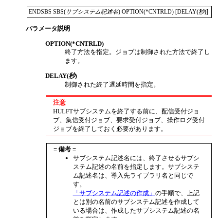
ENDSBS SBS(
サブシステム記述名
) OPTION(*CNTRLD) [DELAY(
秒
)]
パラメータ説明
OPTION(*CNTRLD)
終了方法を指定。ジョブは制御された方法で終了し
ます。
DELAY(
秒
)
制御された終了遅延時間を指定。
注意
HULFTサブシステムを終了する前に、配信受付ジョ
ブ、集信受付ジョブ、要求受付ジョブ、操作ログ受付
ジョブを終了しておく必要があります。
= 備考 =
サブシステム記述名には、終了させるサブシ
ステム記述の名前を指定します。サブシステ
ム記述名は、導入先ライブラリ名と同じで
す。
「サブシステム記述の作成」
の手順で、上記
とは別の名前のサブシステム記述を作成して
いる場合は、作成したサブシステム記述の名