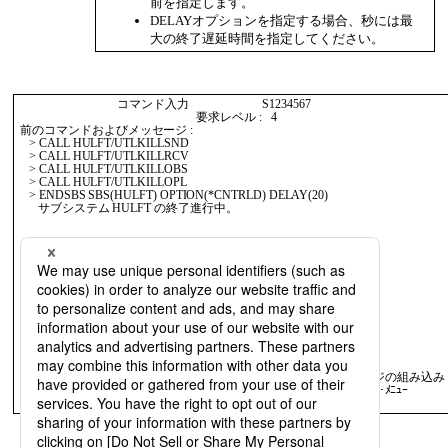
前を指定します。
DELAYオプションを指定する場合、秒には最
大の終了遅延時間を指定してください。
                                  コマンド入力                         S1234567 

                                                             要求レベル :   4   

 前のコマンドおよびメッセージ :                                                 

    > CALL HULFT/UTLKILLSND                                                     

    > CALL HULFT/UTLKILLRCV                                                     

    > CALL HULFT/UTLKILLOBS

    > CALL HULFT/UTLKILLOPL                                                              

    > ENDSBS SBS(HULFT) OPTION(*CNTRLD) DELAY(20)                                        

       サブシステム HULFT の終了進行中。                                        

                                                                        終わり  

 コマンドを入力して，実行キーを押してください。                                 

 ===> 
 F3= 終了   F4=ﾌﾟﾛﾝﾌﾟﾄ   F9= コマンドの複写   F10= 詳細なメッセージの組み込み   
 F11= 全画面表示         F12= 取り消し   F13= 情報援助   F16=ｼｽﾃﾑ･ﾒｲﾝ･ﾒﾆｭｰ      

画面5.1
HULFT終了