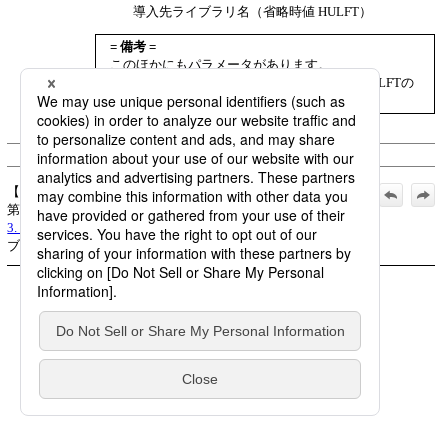
導入先ライブラリ名（省略時値 HULFT）
= 備考 =
このほかにもパラメータがあります。
詳細は
「オペレーション マニュアル」
の「HULFTの
起動と終了」を参照してください。
(c) Saison Information Systems Co., Ltd. 1992
【公式】HULFT8 IBMi 導入 マニュアル_2019年3月1日_
第4版発行:
3. HULFTの起動
>
3.3 HULFTの起動
>
3.3.3 要求受付ジョ
ブの起動