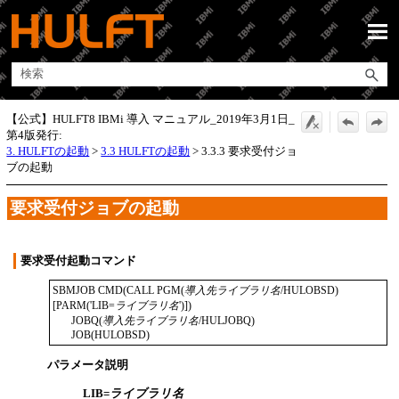
メイン コンテンツにスキップ
【公式】HULFT8 IBMi 導入 マニュアル_2019年3月1日_
第4版発行:
3. HULFTの起動
>
3.3 HULFTの起動
>
3.3.3 要求受付ジョ
ブの起動
要求受付ジョブの起動
要求受付起動コマンド
SBMJOB CMD(CALL PGM(
導入先ライブラリ名
/HULOBSD) 
[PARM('LIB=
ライブラリ名
')])

       JOBQ(
導入先ライブラリ名
/HULJOBQ)

       JOB(HULOBSD)
パラメータ説明
LIB=
ライブラリ名