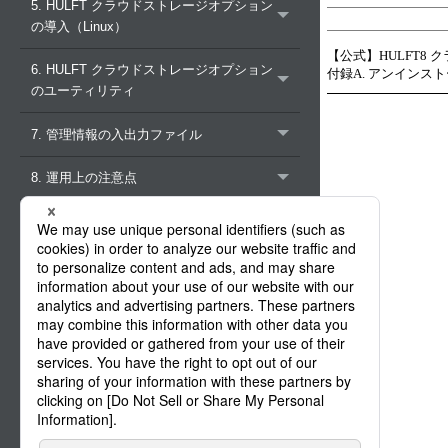
5. HULFT クラウドストレージオプション
の導入（Linux）
【公式】HULFT8 
6. HULFT クラウドストレージオプション
付録A. アンインスト
のユーティリティ
7. 管理情報の入出力ファイル
8. 運用上の注意点
9. エラーコード・メッセージ
付録A. アンインストール方法
（Windows）
A.1 HULFT8 Cloud Storage
Plugin(Amazon S3) for Windowsのアン
インストール
A.2 HULFT8 Cloud Storage
Plugin(Azure Blob Storage) for
Windowsのアンインストール