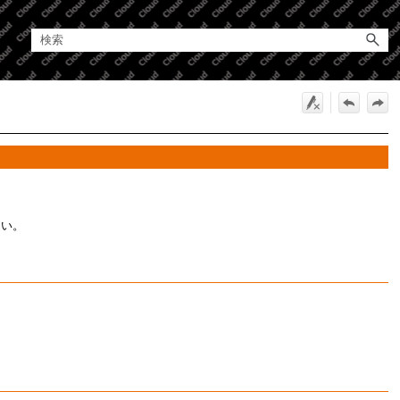
。
さい。