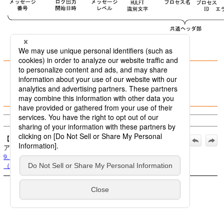
9.4.1.1 共通ヘッダ部
9.4.1.2 メッセージ部
(c) Saison Information Systems Co., Ltd. 1992
【公式】HULFT8 クラウドストレージオプション マニュ
アル_2022年9月1日_第9版発行:
9. エラーコード・メッセージ
>
9.4 トレースログ
（Linux）
>
9.4.1 メッセージの形式