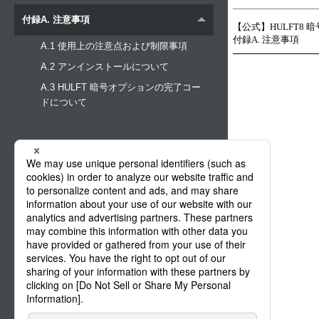
付録A. 注意事項
【公式】HULFT8 
付録A. 注意事項
A.1 使用上の注意点および制限事項
A.2 アンインストールについて
A.3 HULFT 暗号オプションの完了コー
ドについて