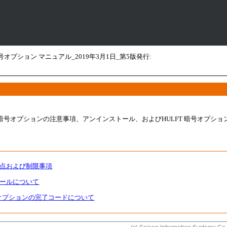
メイン コンテンツにスキップ
暗号オプション マニュアル_2019年3月1日_第5版発行:
T 暗号オプションの注意事項、アンインストール、およびHULFT 暗号オプシ
注意点および制限事項
トールについて
 暗号オプションの完了コードについて