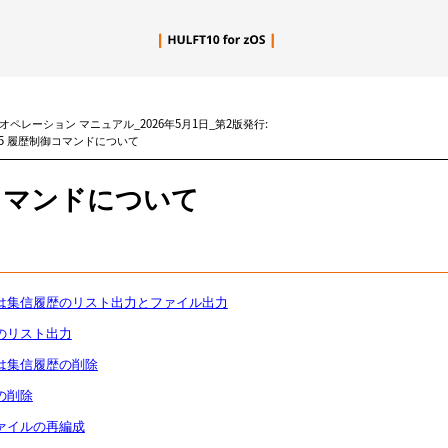
メイン コンテンツにスキップ
zOS オペレーション マニュアル_2026年5月1日_第2版発行:
.5 履歴制御コマンドについて
コマンドについて
または集信履歴のリスト出力とファイル出力
歴のリスト出力
または集信履歴の削除
歴の削除
ファイルの再編成