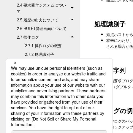
2.4 要求受付システムについ
て
2.5 履歴の出力について
処理識別子
2.6 HULFT管理画面について
始点ホストか
2.7 操作ログ
将来にわたり
される場合が
2.7.1 操作ログの概要
2.7.2 処理識別子
2.7.3 ユーザーの通知
出力文字列
2.7.4 操作ログの自動切
り替え
配信要求プログ
「"（ダブルク
2.7.5 操作ログの手動切
り替え
2.7.6 操作ログの検索と
出力
操作ログの切
2.7.7 操作ログファイル
操作ログのバ
の作成
にバックアッ
2.7.8 操作ログバックア