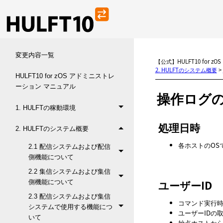
変更内容一覧
【公式】HULFT10 for 
2. HULFTのシステム概要
>
HULFT10 for zOS アドミニストレ
ーション マニュアル
操作ログ
1. HULFTの稼動環境
処理日時
2. HULFTのシステム概要
各ホストのOS
2.1 配信システムおよび配信
側機能について
2.2 集信システムおよび集信
ユーザーID
側機能について
2.3 配信システムおよび集信
コマンド実行時
システムで使用する機能につ
ユーザーIDの取
いて
始点ホストから