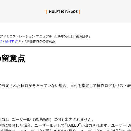
メイン コンテンツにスキップ
zOS アドミニストレーション マニュアル_2026年5月1日_第3版発行:
2.7 操作ログ
>
2.7.9 操作ログの留意点
の留意点
で設定された日時がそろっていない場合、日付を指定して操作ログをリスト
には、ユーザーID（管理画面）に何も出力されません。
得に失敗した場合、ユーザーIDとして“FAILED”が出力されます。ユーザーIDに
処理ホストにユーザーIDが通知されない場合、ユーザーIDとして“N/A”が出力