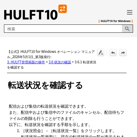
メイン コンテンツにスキップ
【公式】HULFT10 for Windows オペレーション マニュア
ル_2026年5月1日_第3版発行:
3. HULFT管理画面の操作
>
3.6 状況の確認
>
3.6.1 転送状況
を確認する
転送状況を確認する
配信および集信の転送状況を確認できます。
また、配信中および集信中のファイルのキャンセル、配信待ちフ
ァイルの削除も行うことができます。
以下に、転送状況を確認する手順を示します。
状況照会
－
転送状況一覧
をクリックします。
転送状況一覧
画面に、現在の転送状況の一覧が表示されま