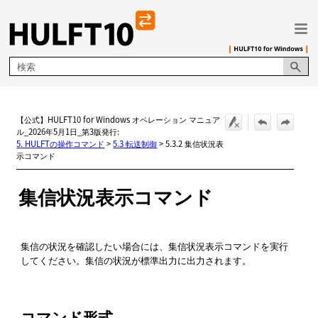
メイン コンテンツにスキップ
【公式】HULFT10 for Windows オペレーション マニュア
ル_2026年5月1日_第3版発行:
5. HULFTの操作コマンド
>
5.3 転送制御
>
5.3.2 集信状況表
示コマンド
集信状況表示コマンド
集信の状況を確認したい場合には、集信状況表示コマンドを実行
してください。集信の状況が標準出力に出力されます。
コマンド形式