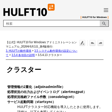
メイン コンテンツにスキップ
【公式】HULFT10 for Windows アドミニストレーション
マニュアル_2026年6月1日_第4版発行:
3. HULFTの動作環境
>
3.5 システム動作環境の設定につい
て
>
3.5.4 各項目の説明
>
3.5.4.13 クラスター
クラスター
管理情報の2重化（adjoinadminfile）
処理状況の出力およびイベントログ（alertmsgput）
処理状況格納ファイル件数（consolelogcnt）
サービス起動同期（startsync）
HULFTクラスター対応機能を導入したときに使用します。
詳細は、以下を参照してください。