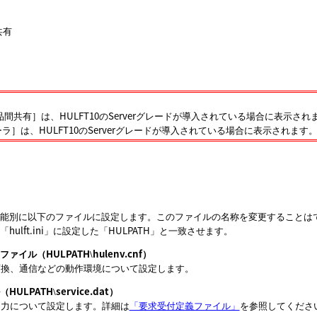
共有
製品間共有
は、HULFT10のServerグレードが導入されている場合に表示され
ーラ
は、HULFT10のServerグレードが導入されている場合に表示されます
能別に以下のファイルに設定します。このファイルの名称を変更することは
ulft.ini」に設定した「HULPATH」と一致させます。
ァイル（HULPATH
hulenv.cnf）
\
変換、通信などの動作環境について設定します。
HULPATH
service.dat）
\
出力について設定します。詳細は
「要求受付定義ファイル」
を参照してくださ