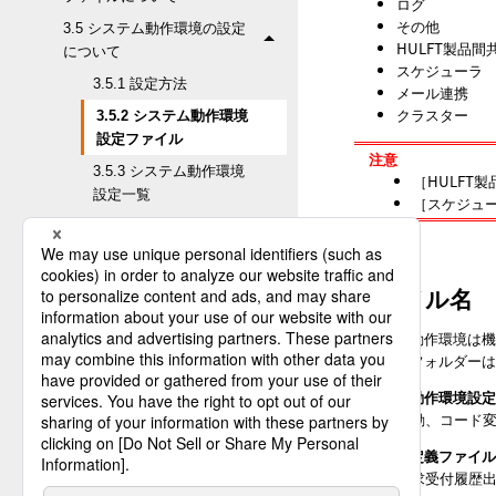
ログ
その他
3.5 システム動作環境の設定
HULFT製品間
について
スケジューラ
3.5.1 設定方法
メール連携
クラスター
3.5.2 システム動作環境
設定ファイル
注意
3.5.3 システム動作環境
HULFT
設定一覧
スケジュ
3.5.4 各項目の説明
3.6 HULFTシステムの起動と
停止について
ファイル名
3.7 管理画面セキュリティの
システム動作環境は機
設定について
格納するフォルダーは「h
3.8 要求受付定義の設定につ
いて
システム動作環境設定フ
起動、コード
3.9 ログ（メッセージ）出力
機能の設定
要求受付定義ファイル（
要求受付履歴
3.10 EBCDICユーザーテーブ