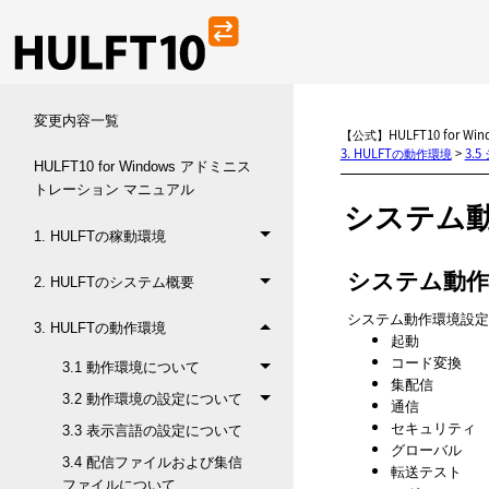
変更内容一覧
【公式】HULFT10 for 
3. HULFTの動作環境
>
3.
HULFT10 for Windows アドミニス
トレーション マニュアル
システム
1. HULFTの稼動環境
システム動作
2. HULFTのシステム概要
システム動作環境設定
3. HULFTの動作環境
起動
コード変換
3.1 動作環境について
集配信
3.2 動作環境の設定について
通信
セキュリティ
3.3 表示言語の設定について
グローバル
3.4 配信ファイルおよび集信
転送テスト
ファイルについて