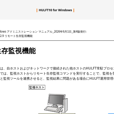
メイン コンテンツにスキップ
Windows アドミニストレーション マニュアル_2026年6月1日_第4版発行:
2.9 リモート生存監視機能
生存監視機能
は、自ホストおよびネットワークで接続された他ホストのHULFT常駐プロ
では、監視ホストからリモート生存監視コマンドを実行することで、監視を
と監視ツールを連携させると、監視結果に問題がある場合にHULFT運用管