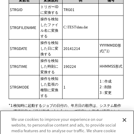
トリガーID
$TRGID
TRG01
に変換する
操作を検知
したファイ
$TRGFILENAME
C:\TEST\data.dat
ル名に変換
する
操作を検知
YYYYMMDD形
した日に変
$TRGDATE
20141214
式(*1)
換する
操作を検知
した時刻に
HHMMSS形式
$TRGTIME
190224
変換する
操作を検知
1
:
作成
した監視の
2
:
削除
$TRGMODE
1
種類に変換
3
:
変更
する
*1
:
検知時に起動するジョブの日付の、年月日の順序は、システム動作
環境設定の
日付形式（datefmt）
で設定した形式が適用されま
す。
We use cookies to improve your experience on our
website, to personalise content and ads, to provide social
media features and to analyse our traffic. We share cookie