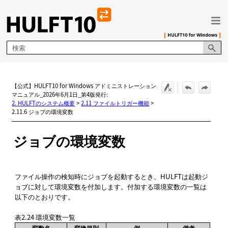
メイン コンテンツにスキップ
【公式】HULFT10 for Windows アドミニストレーション
マニュアル_2026年6月1日_第4版発行:
2. HULFTのシステム概要
>
2.11 ファイルトリガー機能
>
2.11.6 ジョブの環境変数
ジョブの環境変数
ファイル操作の検知時にジョブを起動するとき、HULFTは起動ジ
ョブに対して環境変数を付加します。付加する環境変数の一覧は
以下のとおりです。
表2.24
環境変数一覧
変数名
変換規則
例
備考