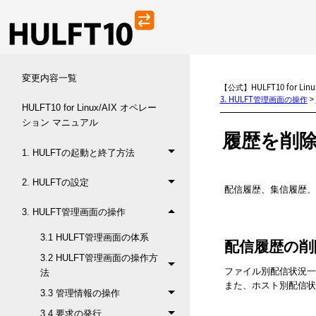
変更内容一覧
【公式】HULFT10 for L
3. HULFT管理画面の操作
>
HULFT10 for Linux/AIX オペレー
ション マニュアル
履歴を削
1. HULFTの起動と終了方法
2. HULFTの設定
配信履歴、集信履歴、
3. HULFT管理画面の操作
3.1 HULFT管理画面の体系
配信履歴の削
3.2 HULFT管理画面の操作方
ファイル別配信状況一
法
また、
ホスト別配信状
3.3 管理情報の操作
3.4 要求の発行