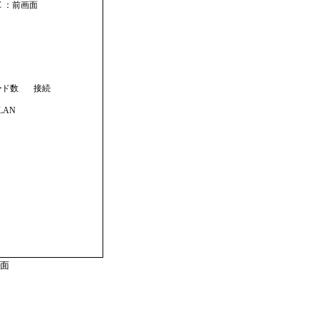
C ：前画面

       接続

 LAN

画面