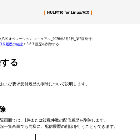
メイン コンテンツにスキップ
inux/AIX オペレーション マニュアル_2026年5月1日_第2版発行:
3.6 履歴の確認
>
3.6.3 履歴を削除する
除する
および要求受付履歴の削除について説明します。
除
覧
画面では、1件または複数件数の配信履歴を削除します。
況一覧
画面でも同様に、配信履歴の削除を行うことができます。