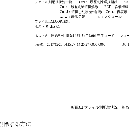
 ファイル別配信状況一覧        Ctr+f：履歴削除選択開始       ES
                               Ctr+r：履歴削除選択解除       RET ：詳細情報

                               Ctr+d：選択した履歴の削除    Ctr+n：再表示

                               ← →：表示切替               ↑↓：スクロール

 ファイルID:LOOPTEST

 ホスト名  :host01

 ホスト名   開始日付  開始時刻  終了時刻  完了コード      レコード数
 ------------------------------------------------------------------------------

 host01    2017/12/29 14:15:27  14:25:27  0000-0000                   169 
画面3.1
ファイル別配信状況一覧
削除する方法