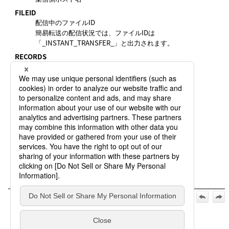
FILEID
配信中のファイルID
簡易転送の配信状況では、ファイルIDは
「_INSTANT_TRANSFER_」と出力されます。
RECORDS
現在までに配信済みのレコード件数
BYTE
現在までに配信済みのデータサイズ
PID
プロセスID
FILENAME
配信ファイルのファイル名
TRID
配信の転送識別子
【公式】HULFT10 for Linux/AIX オペレーション マニュアル
_2026年5月1日_第2版発行:
5. HULFTの操作コマンド
>
5.4 転送制御
>
5.4.1 配信状況表示コ
マンド