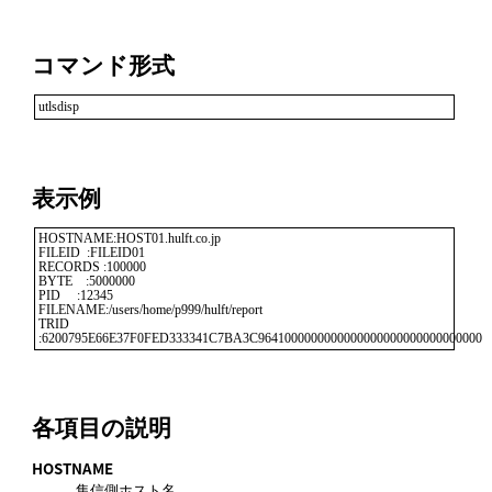
コマンド形式
utlsdisp
表示例
HOSTNAME:HOST01.hulft.co.jp

FILEID  :FILEID01

RECORDS :100000

BYTE    :5000000

PID     :12345  

FILENAME:/users/home/p999/hulft/report

TRID    
各項目の説明
HOSTNAME
集信側ホスト名