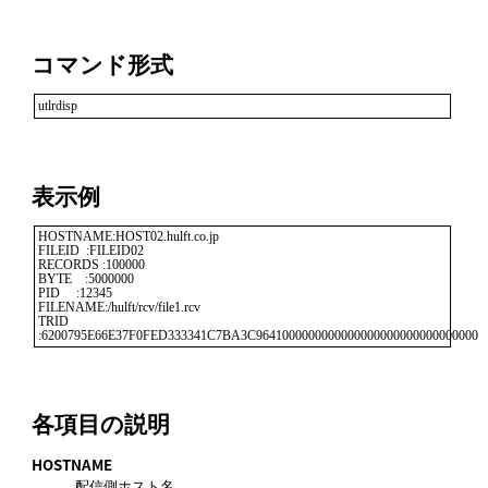
コマンド形式
utlrdisp
表示例
HOSTNAME:HOST02.hulft.co.jp

FILEID  :FILEID02

RECORDS :100000

BYTE    :5000000

PID     :12345

FILENAME:/hulft/rcv/file1.rcv

TRID    
各項目の説明
HOSTNAME
配信側ホスト名