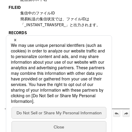
FILEID
集信中のファイルID
簡易転送の集信状況では、ファイルIDは
「_INSTANT_TRANSFER_」と出力されます。
RECORDS
現在までに集信済みのレコード件数
BYTE
現在までに集信済みのデータサイズ
PID
プロセスID
FILENAME
集信ファイルのファイル名
TRID
集信の転送識別子
【公式】HULFT10 for Linux/AIX オペレーション マニュアル
_2026年5月1日_第2版発行:
5. HULFTの操作コマンド
>
5.4 転送制御
>
5.4.2 集信状況表示コ
マンド