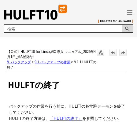
メイン コンテンツにスキップ
【公式】HULFT10 for Linux/AIX 導入 マニュアル_2026年4
月1日_第3版発行:
9. バックアップ
>
9.1 バックアップの作業
>
9.1.1 HULFTの
終了
HULFT
の終了
バックアップの作業を行う前に、HULFTの各常駐デーモンを終了
してください。
HULFTの終了方法は、
「HULFTの終了」
を参照してください。