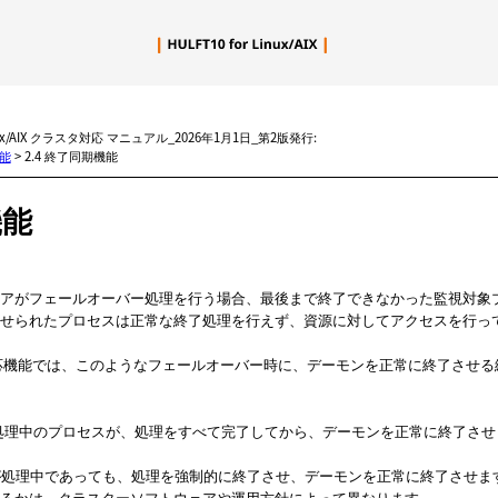
メイン コンテンツにスキップ
inux/AIX クラスタ対応 マニュアル_2026年1月1日_第2版発行:
機能
>
2.4 終了同期機能
機能
アがフェールオーバー処理を行う場合、最後まで終了できなかった監視対象
せられたプロセスは正常な終了処理を行えず、資源に対してアクセスを行っ
対応機能では、このようなフェールオーバー時に、デーモンを正常に終了させ
ド
の処理中のプロセスが、処理をすべて完了してから、デーモンを正常に終了させ
ド
が処理中であっても、処理を強制的に終了させ、デーモンを正常に終了させま
るかは、クラスターソフトウェアや運用方針によって異なります。