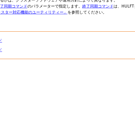
了同期コマンド
のパラメーターで指定します。
終了同期コマンド
は、HUL
クラスター対応機能のユーティリティー」
を参照してください。
ド
ド