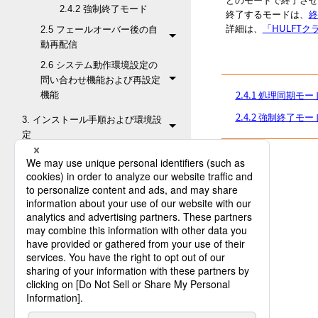
2.4.2 強制終了モード
終了するモードは、
終
詳細は、
「HULFT
2.5 フェールオーバー後の自
動再配信
2.6 システム動作環境設定の
問い合わせ機能および再設定
2.4.1 処理同期モー
機能
2.4.2 強制終了モー
3. インストール手順および環境設
定
4. HULFTクラスター対応機能のユ
ーティリティー
5. HULFTクラスター対応機能の運
用と留意点
6. 運用例
付録A. 用語集