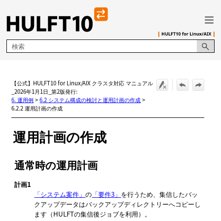
メイン コンテンツにスキップ
【公式】HULFT10 for Linux/AIX クラスタ対応 マニュアル
_2026年1月1日_第2版発行:
6. 運用例
>
6.2 システム構成の検討と運用計画の作成
>
6.2.2 運用計画の作成
運用計画の作成
通常時の運用計画
計画1
「システム案件」
の
「要件3」
を行うため、集信したバッ
クアップデータはバックアップディレクトリーへコピーし
ます（HULFTの集信後ジョブを利用）。