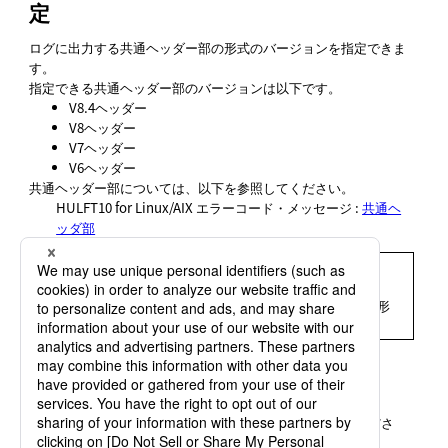
定
ログに出力する共通ヘッダー部の形式のバージョンを指定できま
す。
指定できる共通ヘッダー部のバージョンは以下です。
V8.4ヘッダー
V8ヘッダー
V7ヘッダー
V6ヘッダー
共通ヘッダー部については、以下を参照してください。
HULFT10 for
Linux/AIX エラーコード・メッセージ
:
共通ヘ
ッダ部
= 備考 =
V8.4ヘッダーを指定した場合、HULFT for Windowsと
HULFT for Linux/AIXで出力されるログ（メッセージ）の形
式は同一になります。
設定方法
システム動作環境設定の
トレース出力バージョン
（tlogver）
を指定してください。
項目の設定の詳細は、
「その他設定」
を参照してくださ
い。