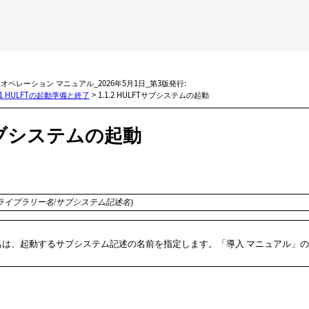
メイン コンテンツにスキップ
BMi オペレーション マニュアル_2026年5月1日_第3版発行:
.1 HULFTの起動準備と終了
>
1.1.2 HULFTサブシステムの起動
ブシステムの起動
ライブラリー名
/
サブシステム記述名
)
名は、起動するサブシステム記述の名前を指定します。
「導入 マニュアル」
の