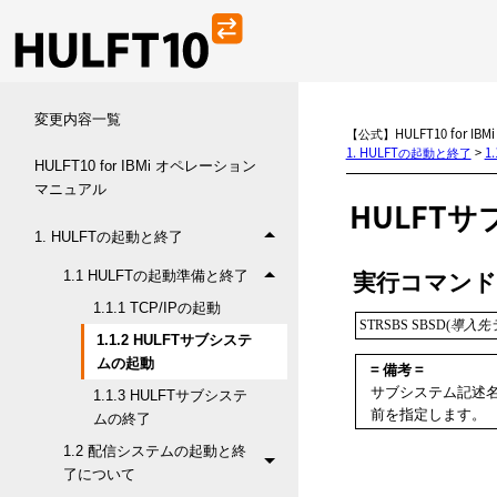
変更内容一覧
【公式】HULFT10 for I
1. HULFTの起動と終了
>
1
HULFT10 for IBMi オペレーション
マニュアル
HULFT
サ
1. HULFTの起動と終了
実行コマンド
1.1 HULFTの起動準備と終了
1.1.1 TCP/IPの起動
STRSBS SBSD(
導入先
1.1.2 HULFTサブシステ
ムの起動
= 備考 =
サブシステム記述
1.1.3 HULFTサブシステ
前を指定します。
ムの終了
1.2 配信システムの起動と終
了について