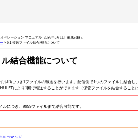
メイン コンテンツにスキップ
BMi オペレーション マニュアル_2026年5月1日_第3版発行:
ィー
>
6.1 複数ファイル結合機能について
イル結合機能について
ファイルIDにつき1ファイルの転送を行います。配信側で1つのファイルに結合
HULFTにより1回で転送することができます（保管ファイルを結合すること
イルにつき、9999ファイルまで結合可能です。
ル結合コマンド