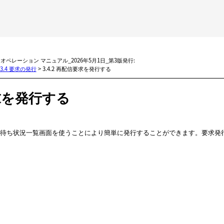
メイン コンテンツにスキップ
BMi オペレーション マニュアル_2026年5月1日_第3版発行:
3.4 要求の発行
>
3.4.2 再配信要求を発行する
求を発行する
待ち状況一覧
画面を使うことにより簡単に発行することができます。要求発行