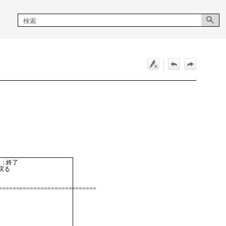
  ：終了     

に戻る 

===========================   

        
