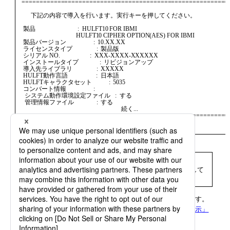
   ============================================================
         下記の内容で導入を行います。実行キーを押してください。                 

    製品                            :  HULFT10 FOR IBMI                         

                                       HULFT10 CIPHER OPTION(AES) FOR IBMI      

    製品バージョン                  :  10.XX.XX                                 

    ライセンスタイプ                :  製品版                                   

    シリアル NO.                    :  XXX-XXXX-XXXXXX                          

    インストールタイプ              :  リビジョンアップ                         

    導入先ライブラリ                :  XXXXX                                    

    HULFT動作言語                   :  日本語                                   

    HULFTキャラクタセット           :  5035                                     

    コンバート情報                  :                                           

     システム動作環境設定ファイル   :  する                                     

     管理情報ファイル               :  する                                     

                                                                     続く... 

   ============================================================
画面9.10
セットアップ内容の確認画面
= 備考 =
画面に表示されていない項目がある場合は、スクロールして
確認できます。
［実行］キーを押すと、セットアップ状況画面が表示されます。
セットアップ状況画面については、
「セットアップ状況の表示」
を参照してください。