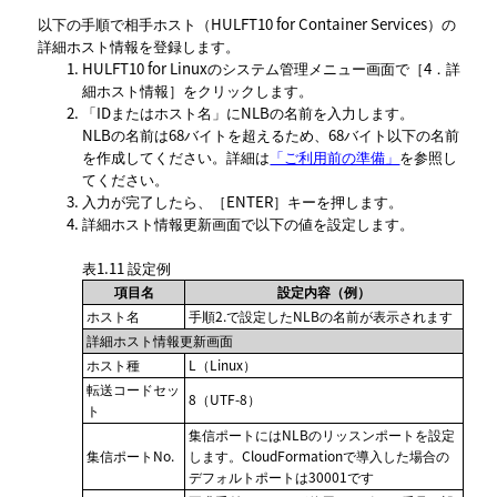
以下の手順で相手ホスト（HULFT10 for Container Services）の
詳細ホスト情報を登録します。
HULFT10 for Linuxのシステム管理メニュー画面で
4．詳
細ホスト情報
をクリックします。
IDまたはホスト名
にNLBの名前を入力します。
NLBの名前は68バイトを超えるため、68バイト以下の名前
を作成してください。詳細は
「ご利用前の準備」
を参照し
てください。
入力が完了したら、
ENTER
キーを押します。
詳細ホスト情報更新画面で以下の値を設定します。
表1.11
設定例
項目名
設定内容（例）
ホスト名
手順2.で設定したNLBの名前が表示されます
詳細ホスト情報更新画面
ホスト種
L（Linux）
転送コードセッ
8（UTF-8）
ト
集信ポートにはNLBのリッスンポートを設定
集信ポートNo.
します。CloudFormationで導入した場合の
デフォルトポートは30001です