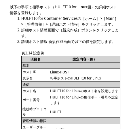
以下の手順で相手ホスト（HULFT10 for Linux側）の詳細ホスト
情報を登録します。
HULFT10 for Container Servicesの
ホーム
>
Main
>
管理情報
>
詳細ホスト情報
をクリックします。
詳細ホスト情報
画面で
新規作成
ボタンをクリックしま
す。
詳細ホスト情報 新規作成
画面で以下の値を設定します。
表1.14
設定例
項目名
設定内容（例）
基本
ホストID
Linux-HOST
表示名
相手ホストのHULFT10 for Linux
通信
ホスト名
HULFT10 for Linuxのホスト名を設定します
HULFT10 for Linuxの集信ポート番号を設定
ポート番号
します
接続時プロトコ
HULFT
ル
管理情報の権限
ユーザーグルー