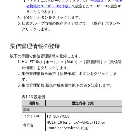
*1
:
「アドミニストレーション ガイド」
の
「推奨設定」
の
「管理
者権限のユーザーIDの作成」
で設定したユーザーIDを設定す
ることもできます。
保存
ボタンをクリックします。
転送グループ情報の保存ダイアログで、
保存
ボタンを
クリックします。
集信管理情報の登録
以下の手順で集信管理情報を登録します。
HULFT10の
ホーム
>
Main
>
管理情報
>
集信管
理情報
をクリックします。
集信管理情報
画面で
新規作成
ボタンをクリックしま
す。
集信管理情報 新規作成
画面で以下の値を設定します。
表1.16
設定例
項目名
設定内容（例）
基本
ファイルID
TO_SERVICES
HULFT10 for LinuxからHULFT10 for
表示名
Container Servicesへ転送