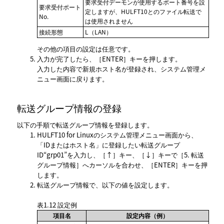
要求受付デーモンが使用するポート番号を設
要求受付ポート
定しますが、HULFT10とのファイル転送で
No.
は使用されません
接続形態
L（LAN）
その他の項目の設定は任意です。
入力が完了したら、
ENTER
キーを押します。
入力した内容で新規ホスト名が登録され、システム管理メ
ニュー画面に戻ります。
転送グループ情報の登録
以下の手順で転送グループ情報を登録します。
HULFT10 for Linuxのシステム管理メニュー画面から、
IDまたはホスト名
に登録したい転送グループ
ID“grp01”を入力し、
↑
キー、
↓
キーで
5. 転送
グループ情報
へカーソルを合わせ、
ENTER
キーを押
します。
転送グループ情報で、以下の値を設定します。
表1.12
設定例
項目名
設定内容（例）