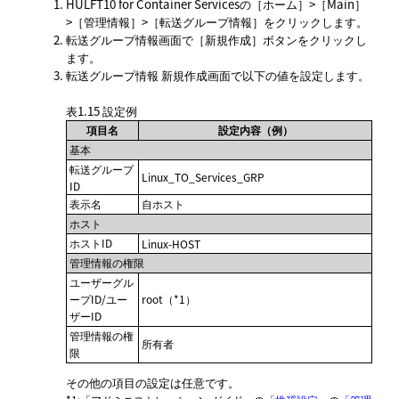
HULFT10 for Container Servicesの
ホーム
>
Main
>
管理情報
>
転送グループ情報
をクリックします。
転送グループ情報
画面で
新規作成
ボタンをクリックし
ます。
転送グループ情報 新規作成
画面で以下の値を設定します。
表1.15
設定例
項目名
設定内容（例）
基本
転送グループ
Linux_TO_Services_GRP
ID
表示名
自ホスト
ホスト
ホストID
Linux-HOST
管理情報の権限
ユーザーグル
ープID/ユー
root（*1）
ザーID
管理情報の権
所有者
限
その他の項目の設定は任意です。