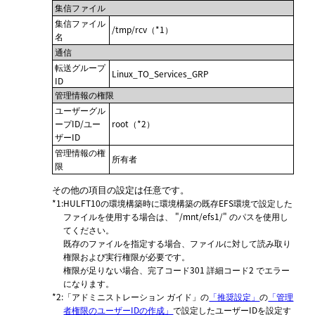
集信ファイル
集信ファイル
/tmp/rcv（*1）
名
通信
転送グループ
Linux_TO_Services_GRP
ID
管理情報の権限
ユーザーグル
ープID/ユー
root（*2）
ザーID
管理情報の権
所有者
限
その他の項目の設定は任意です。
*1
:
HULFT10の環境構築時に環境構築の既存EFS環境で設定した
ファイルを使用する場合は、 "/mnt/efs1/" のパスを使用し
てください。
既存のファイルを指定する場合、ファイルに対して読み取り
権限および実行権限が必要です。
権限が足りない場合、完了コード301 詳細コード2 でエラー
になります。
*2
:
「アドミニストレーション ガイド」
の
「推奨設定」
の
「管理
者権限のユーザーIDの作成」
で設定したユーザーIDを設定す