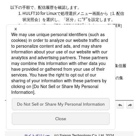
以下の手順で、配信履歴を確認します。
HULFT10 for Linuxで処理選択メニュー画面から
1. 配信
状況照会
を選択し、
区分
に“F”を設定します。
ファイルID
に“TO_SERVICES”を入力して
ENTER
キーを押します。
集信履歴を確認
以下の手順で、集信履歴を確認します。
HULFT10の
ホーム
>
Main
>
状況照会
>
集信履
歴
をクリックします。
集信履歴
画面で、
ファイルID
が“TO_SERVICES”の集
信履歴をクリックします。
【公式】HULFT10 for Container Services オペレーション ガイ
ド_2026年5月1日_第7版発行:
1. ファイル転送してみよう
>
1.3 HULFT10 for Windows/Linux
からHULFT10 for Container Servicesへの転送
サイトポリシー
(c) Saison Technology Co.,Ltd. 2024