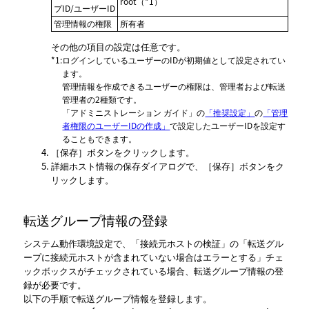
root（*1）
プID/ユーザーID
管理情報の権限
所有者
その他の項目の設定は任意です。
*1
:
ログインしているユーザーのIDが初期値として設定されてい
ます。
管理情報を作成できるユーザーの権限は、管理者および転送
管理者の2種類です。
「アドミニストレーション ガイド」
の
「推奨設定」
の
「管理
者権限のユーザーIDの作成」
で設定したユーザーIDを設定す
ることもできます。
保存
ボタンをクリックします。
詳細ホスト情報の保存ダイアログで、
保存
ボタンをク
リックします。
転送グループ情報の登録
システム動作環境設定で、
接続元ホストの検証
の
転送グル
ープに接続元ホストが含まれていない場合はエラーとする
チェ
ックボックスがチェックされている場合、転送グループ情報の登
録が必要です。
以下の手順で転送グループ情報を登録します。