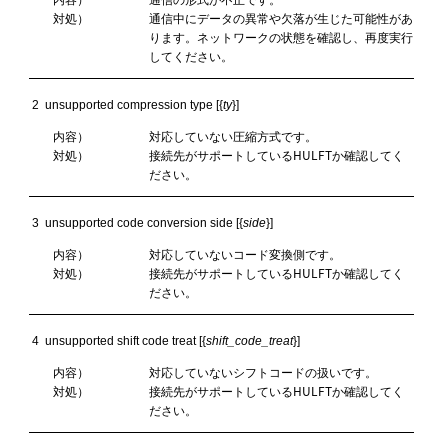
対処）
通信中にデータの異常や欠落が生じた可能性があ
ります。ネットワークの状態を確認し、再度実行
してください。
2  unsupported compression type [{
ty
}]
内容）
対応していない圧縮方式です。
対処）
接続先がサポートしているHULFTか確認してく
ださい。
3  unsupported code conversion side [{
side
}]
内容）
対応していないコード変換側です。
対処）
接続先がサポートしているHULFTか確認してく
ださい。
4  unsupported shift code treat [{
shift_code_treat
}]
内容）
対応していないシフトコードの扱いです。
対処）
接続先がサポートしているHULFTか確認してく
ださい。