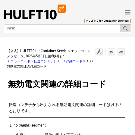
メイン コンテンツにスキップ
【公式】HULFT10 for Container Services エラーコード・
メッセージ_2026年5月1日_第6版発行:
3. エラーコード（転送コンテナ）
>
3.3 詳細コード
>
3.3.7
無効電文関連の詳細コード
無効電文関連の詳細コード
転送コンテナから出力される無効電文関連の詳細コードは以下の
とおりです。
1  no {
name
} segment
内容）
通信の形式が不正です。