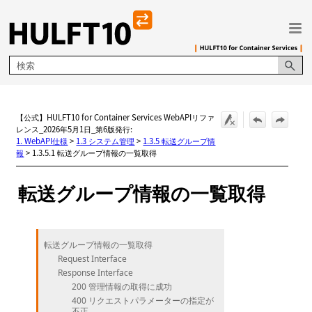
メイン コンテンツにスキップ
【公式】HULFT10 for Container Services WebAPIリファ
レンス_2026年5月1日_第6版発行:
1. WebAPI仕様
>
1.3 システム管理
>
1.3.5 転送グループ情
報
>
1.3.5.1 転送グループ情報の一覧取得
転送グループ情報の一覧取得
転送グループ情報の一覧取得
Request Interface
Response Interface
200 管理情報の取得に成功
400 リクエストパラメーターの指定が
不正