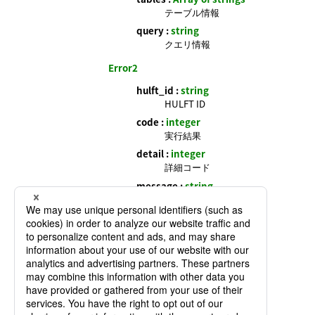
テーブル情報
query :
string
クエリ情報
Error2
hulft_id :
string
HULFT ID
code :
integer
実行結果
detail :
integer
詳細コード
message :
string
エラーメッセージ
Error3
message :
string
エラーメッセージ
fields :
string
クエリ情報
]