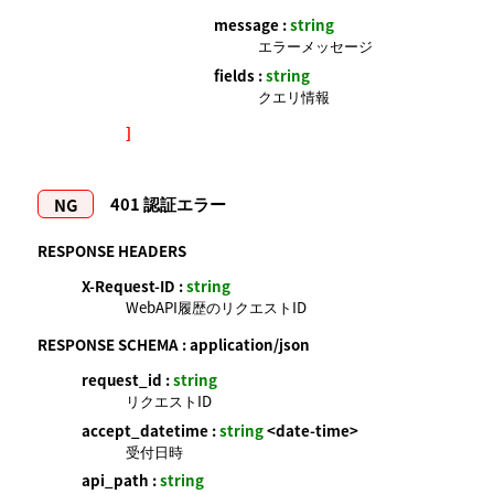
message :
string
エラーメッセージ
fields :
string
クエリ情報
]
401
認証エラー
RESPONSE HEADERS
X-Request-ID :
string
WebAPI履歴のリクエストID
RESPONSE SCHEMA :
application/json
request_id :
string
リクエストID
accept_datetime :
string
<date-time>
受付日時
api_path :
string