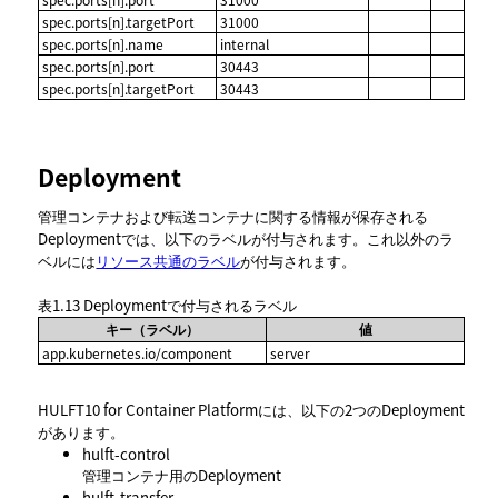
spec.ports[n].targetPort
31000
spec.ports[n].name
internal
spec.ports[n].port
30443
spec.ports[n].targetPort
30443
Deployment
管理コンテナおよび転送コンテナに関する情報が保存される
Deploymentでは、以下のラベルが付与されます。これ以外のラ
ベルには
リソース共通のラベル
が付与されます。
表1.13
Deploymentで付与されるラベル
キー（ラベル）
値
app.kubernetes.io/component
server
HULFT10 for Container Platformには、以下の2つのDeployment
があります。
hulft-control
管理コンテナ用のDeployment
hulft-transfer