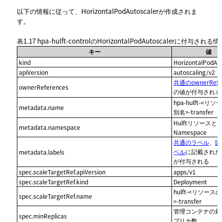
以下の情報に従って、HorizontalPodAutoscalerが作成されま
す。
表1.17
hpa-hulft-controlのHorizontalPodAutoscalerに付与される
キー
値
kind
HorizontalPodAu
apiVersion
autoscaling/v2
共通のownerRefe
ownerReferences
の値が付与される
hpa-hulft-<リ
metadata.name
別名>-transfer
Hulftリソースと
metadata.namespace
Namespace
共通のラベル
、
固
ベル
に記載された
metadata.labels
が付与される
spec.scaleTargetRef.apiVersion
apps/v1
spec.scaleTargetRef.kind
Deployment
hulft-<リソー
spec.scaleTargetRef.name
>-transfer
管理コンテナの最
spec.minReplicas
プリカ数