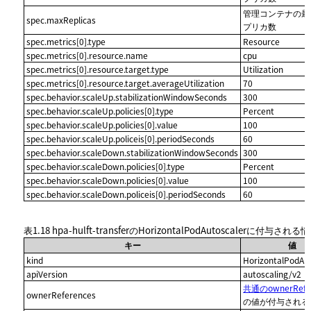
管理コンテナの最
spec.maxReplicas
プリカ数
spec.metrics[0].type
Resource
spec.metrics[0].resource.name
cpu
spec.metrics[0].resource.target.type
Utilization
spec.metrics[0].resource.target.averageUtilization
70
spec.behavior.scaleUp.stabilizationWindowSeconds
300
spec.behavior.scaleUp.policies[0].type
Percent
spec.behavior.scaleUp.policies[0].value
100
spec.behavior.scaleUp.policeis[0].periodSeconds
60
spec.behavior.scaleDown.stabilizationWindowSeconds
300
spec.behavior.scaleDown.policies[0].type
Percent
spec.behavior.scaleDown.policies[0].value
100
spec.behavior.scaleDown.policeis[0].periodSeconds
60
表1.18
hpa-hulft-transferのHorizontalPodAutoscalerに付与される
キー
値
kind
HorizontalPodAu
apiVersion
autoscaling/v2
共通のownerRefe
ownerReferences
の値が付与される