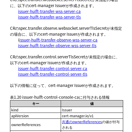
に、以下のcert-manager Issuerが作成されます。
issuer-hulft-transfer-wss-server-ca
issuer-hulft-transfer-wss-server-tls
CRのspec.transfer.observe.websocket.serverTlsSecretが未指定
の場合に、以下のcert-manager Issuerが作成されます。
i
issuer-hulft-transfer-observe-wss-server-ca
issuer-hulft-transfer-observe-wss-server-tls
CRのspec.transfer.control.serverTlsSecretが未指定の場合に、
以下のcert-manager Issuerが作成されます。
issuer-hulft-transfer-control-server-ca
issuer-hulft-transfer-control-server-tls
以下の情報に従って、cert-manager Issuerが作成されます。
表1.20
issuer-hulft-control-console-ca
に付与される情報
キー
値
kind
Issuer
apiVersion
cert-manager.io/v1
共通のownerReferences
の値が付与
ownerReferences
される