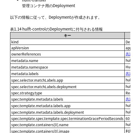
管理コンテナ用のDeployment
以下の情報に従って、Deploymentが作成されます。
表1.14
hulft-controlのDeploymentに付与される情報
キー
kind
Dep
apiVersion
app
共通の
ownerReferences
hul
metadata.name
Hu
metadata.namespace
共通
metadata.labels
hul
spec.selector.matchLabels.app
hul
spec.selector.matchLabels.deployment
spec.strategy.type
Rec
共通
spec.template.metadata.labels
hul
spec.template.metadata.labels.app
hul
spec.template.metadata.labels.deployment
spec.template.spec.template.spec.terminationGracePeriodSeconds
60
hul
spec.template.containers[0].name
利用
spec.template.containers[0].image