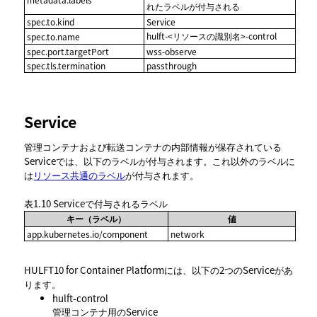
れたラベルが付与される
spec.to.kind
Service
hulft-<リソースの識別名>-control
spec.to.name
spec.port.targetPort
wss-observe
spec.tls.termination
passthrough
Service
管理コンテナおよび転送コンテナの内部情報が保存されている
Serviceでは、以下のラベルが付与されます。これ以外のラベルに
は
リソース共通のラベル
が付与されます。
表1.10
Serviceで付与されるラベル
キー（ラベル）
値
app.kubernetes.io/component
network
HULFT10 for Container Platformには、以下の2つのServiceがあ
ります。
hulft-control
管理コンテナ用のService