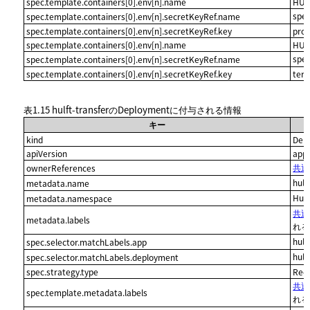
spec.template.containers[0].env[n].name
HUL
spe
spec.template.containers[0].env[n].secretKeyRef.name
spec.template.containers[0].env[n].secretKeyRef.key
pro
spec.template.containers[0].env[n].name
HUL
spe
spec.template.containers[0].env[n].secretKeyRef.name
spec.template.containers[0].env[n].secretKeyRef.key
ter
表1.15
hulft-transferのDeploymentに付与される情報
キー
kind
Dep
apiVersion
app
共通の
ownerReferences
hul
metadata.name
Hu
metadata.namespace
共通
metadata.labels
れる
hul
spec.selector.matchLabels.app
hul
spec.selector.matchLabels.deployment
spec.strategy.type
Rec
共通
spec.template.metadata.labels
れる