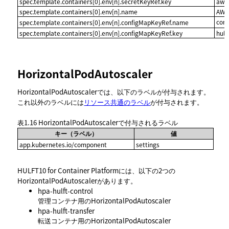
spec.template.containers[0].env[n].secretKeyRef.key
aws
spec.template.containers[0].env[n].name
AWS
con
spec.template.containers[0].env[n].configMapKeyRef.name
spec.template.containers[0].env[n].configMapKeyRef.key
hulf
HorizontalPodAutoscaler
HorizontalPodAutoscalerでは、以下のラベルが付与されます。
これ以外のラベルには
リソース共通のラベル
が付与されます。
表1.16
HorizontalPodAutoscalerで付与されるラベル
キー（ラベル）
値
app.kubernetes.io/component
settings
HULFT10 for Container Platformには、以下の2つの
HorizontalPodAutoscalerがあります。
hpa-hulft-control
管理コンテナ用のHorizontalPodAutoscaler
hpa-hulft-transfer
転送コンテナ用のHorizontalPodAutoscaler