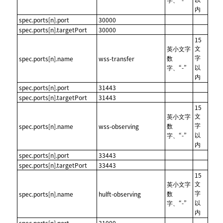
内
spec.ports[n].port
30000
spec.ports[n].targetPort
30000
15
文
英小文字
字
数
spec.ports[n].name
wss-transfer
以
字、“-”
内
spec.ports[n].port
31443
spec.ports[n].targetPort
31443
15
文
英小文字
字
数
spec.ports[n].name
wss-observing
以
字、“-”
内
spec.ports[n].port
33443
spec.ports[n].targetPort
33443
15
文
英小文字
字
数
spec.ports[n].name
hulft-observing
以
字、“-”
内
spec.ports[n].port
31000