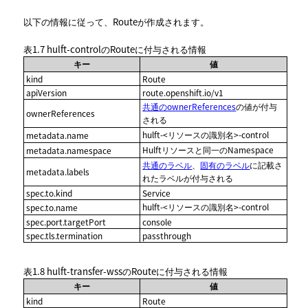
以下の情報に従って、Routeが作成されます。
表1.7
hulft-controlのRouteに付与される情報
キー
値
kind
Route
apiVersion
route.openshift.io/v1
共通のownerReferences
の値が付与
ownerReferences
される
hulft-<リソースの識別名>-control
metadata.name
Hulftリソースと同一のNamespace
metadata.namespace
共通のラベル
、
固有のラベル
に記載さ
metadata.labels
れたラベルが付与される
spec.to.kind
Service
hulft-<リソースの識別名>-control
spec.to.name
spec.port.targetPort
console
spec.tls.termination
passthrough
表1.8
hulft-transfer-wssのRouteに付与される情報
キー
値
kind
Route