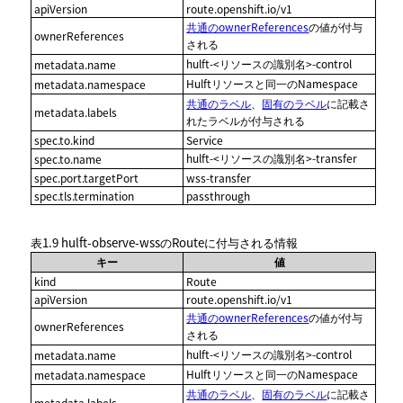
apiVersion
route.openshift.io/v1
共通のownerReferences
の値が付与
ownerReferences
される
hulft-<リソースの識別名>-control
metadata.name
Hulftリソースと同一のNamespace
metadata.namespace
共通のラベル
、
固有のラベル
に記載さ
metadata.labels
れたラベルが付与される
spec.to.kind
Service
hulft-<リソースの識別名>-transfer
spec.to.name
spec.port.targetPort
wss-transfer
spec.tls.termination
passthrough
表1.9
hulft-observe-wssのRouteに付与される情報
キー
値
kind
Route
apiVersion
route.openshift.io/v1
共通のownerReferences
の値が付与
ownerReferences
される
hulft-<リソースの識別名>-control
metadata.name
Hulftリソースと同一のNamespace
metadata.namespace
共通のラベル
、
固有のラベル
に記載さ
metadata.labels