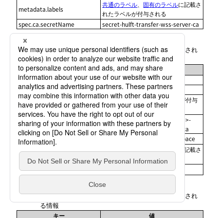
共通のラベル
、
固有のラベル
に記載さ
metadata.labels
れたラベルが付与される
spec.ca.secretName
secret-hulft-transfer-wss-server-ca
表1.24
issuer-hulft-transfer-observe-wss-server-ca
に付与され
る情報
キー
値
kind
Issuer
apiVersion
cert-manager.io/v1
共通のownerReferences
の値が付与
ownerReferences
される
issuer-hulft-<リソースの識別名>-
metadata.name
transfer-observe-wss-server-ca
Hulftリソースと同一のNamespace
metadata.namespace
共通のラベル
、
固有のラベル
に記載さ
metadata.labels
れたラベルが付与される
値なし
spec.selfSigned
表1.25
issuer-hulft-transfer-observe-wss-server-tls
に付与され
る情報
キー
値