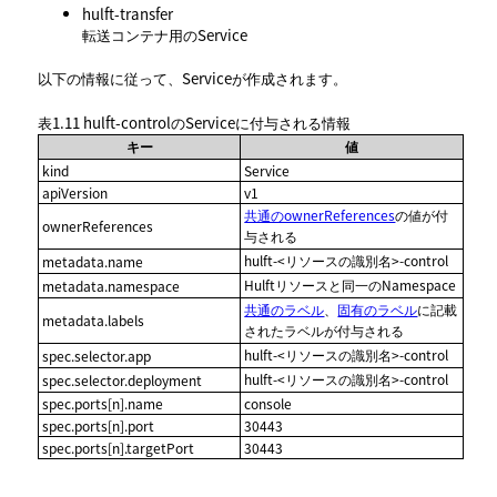
hulft-transfer
転送コンテナ用のService
以下の情報に従って、Serviceが作成されます。
表1.11
hulft-controlのServiceに付与される情報
キー
値
kind
Service
apiVersion
v1
共通のownerReferences
の値が付
ownerReferences
与される
hulft-<リソースの識別名>-control
metadata.name
Hulftリソースと同一のNamespace
metadata.namespace
共通のラベル
、
固有のラベル
に記載
metadata.labels
されたラベルが付与される
hulft-<リソースの識別名>-control
spec.selector.app
hulft-<リソースの識別名>-control
spec.selector.deployment
spec.ports[n].name
console
spec.ports[n].port
30443
spec.ports[n].targetPort
30443