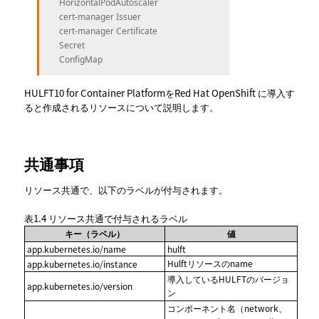
HorizontalPodAutoscaler
cert-manager Issuer
cert-manager Certificate
Secret
ConfigMap
HULFT10 for Container PlatformをRed Hat OpenShift に導入す
ると作成されるリソースについて説明します。
共通事項
リソース共通で、以下のラベルが付与されます。
表1.4
リソース共通で付与されるラベル
キー（ラベル）
値
app.kubernetes.io/name
hulft
Hulftリソースのname
app.kubernetes.io/instance
導入しているHULFTのバージョ
app.kubernetes.io/version
ン
コンポーネント名（network、