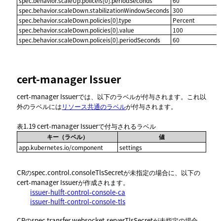
spec.behavior.scaleUp.policeis[0].periodSeconds
60
spec.behavior.scaleDown.stabilizationWindowSeconds
300
spec.behavior.scaleDown.policies[0].type
Percent
spec.behavior.scaleDown.policies[0].value
100
spec.behavior.scaleDown.policeis[0].periodSeconds
60
cert-manager Issuer
cert-manager Issuerでは、以下のラベルが付与されます。これ以
外のラベルには
リソース共通のラベル
が付与されます。
表1.19
cert-manager Issuerで付与されるラベル
キー（ラベル）
値
app.kubernetes.io/component
settings
CRのspec.control.consoleTlsSecretが未指定の場合に、以下の
cert-manager Issuerが作成されます。
issuer-hulft-control-console-ca
issuer-hulft-control-console-tls
CRのspec.transfer.websocket.serverTlsSecretが未指定の場合