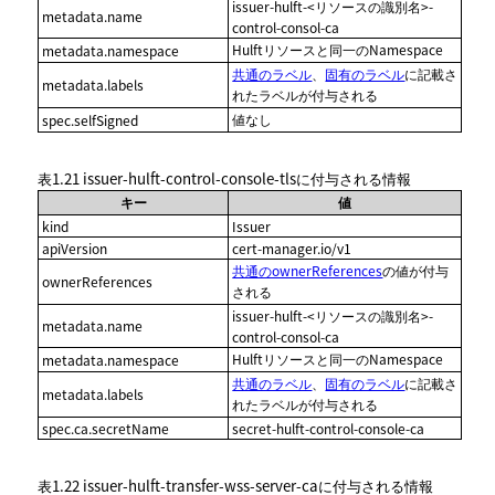
issuer-hulft-<リソースの識別名>-
metadata.name
control-consol-ca
Hulftリソースと同一のNamespace
metadata.namespace
共通のラベル
、
固有のラベル
に記載さ
metadata.labels
れたラベルが付与される
値なし
spec.selfSigned
表1.21
issuer-hulft-control-console-tls
に付与される情報
キー
値
kind
Issuer
apiVersion
cert-manager.io/v1
共通のownerReferences
の値が付与
ownerReferences
される
issuer-hulft-<リソースの識別名>-
metadata.name
control-consol-ca
Hulftリソースと同一のNamespace
metadata.namespace
共通のラベル
、
固有のラベル
に記載さ
metadata.labels
れたラベルが付与される
spec.ca.secretName
secret-hulft-control-console-ca
表1.22
issuer-hulft-transfer-wss-server-ca
に付与される情報