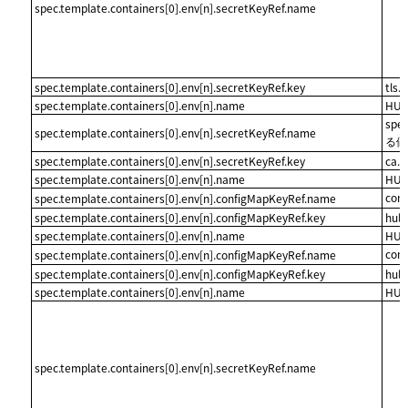
spec.template.containers[0].env[n].secretKeyRef.name
spec.template.containers[0].env[n].secretKeyRef.key
tls.
spec.template.containers[0].env[n].name
HUL
spe
spec.template.containers[0].env[n].secretKeyRef.name
る値
spec.template.containers[0].env[n].secretKeyRef.key
ca.c
spec.template.containers[0].env[n].name
HUL
con
spec.template.containers[0].env[n].configMapKeyRef.name
spec.template.containers[0].env[n].configMapKeyRef.key
hulf
spec.template.containers[0].env[n].name
HUL
con
spec.template.containers[0].env[n].configMapKeyRef.name
spec.template.containers[0].env[n].configMapKeyRef.key
hulf
spec.template.containers[0].env[n].name
HUL
spec.template.containers[0].env[n].secretKeyRef.name