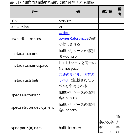
表1.12
hulft-transferのServiceに付与される情報
備
キー
値
設定値
考
kind
Service
apiVersion
v1
共通の
ownerReferences
の値
ownerReferences
が付与される
hulft-<リソースの識別
metadata.name
名>-control
Hulftリソースと同一の
metadata.namespace
Namespace
共通のラベル
、
固有の
ラベル
に記載されたラ
metadata.labels
ベルが付与される
hulft-<リソースの識別
spec.selector.app
名>-control
hulft-<リソースの識別
spec.selector.deployment
名>-control
15
文
英小文字
字
数
spec.ports[n].name
hulft-transfer
以
字、“-”