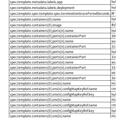
hul
spec.template.metadata.labels.app
hul
spec.template.metadata.labels.deployment
終了
spec.template.spec.template.spec.terminationGracePeriodSeconds
hul
spec.template.containers[0].name
利用
spec.template.containers[0].image
spec.template.containers[0].ports[n].name
hulf
spec.template.containers[0].ports[n].containerPort
300
spec.template.containers[0].ports[n].name
wss-
spec.template.containers[0].ports[n].containerPort
314
spec.template.containers[0].ports[n].name
hulf
spec.template.containers[0].ports[n].containerPort
310
spec.template.containers[0].ports[n].name
wss
spec.template.containers[0].ports[n].containerPort
334
spec.template.containers[0].ports[n].name
inte
spec.template.containers[0].ports[n].containerPort
304
spec.template.containers[0].env[n].name
HUL
con
spec.template.containers[0].env[n].configMapKeyRef.name
spec.template.containers[0].env[n].configMapKeyRef.key
hulf
spec.template.containers[0].env[n].name
HUL
con
spec.template.containers[0].env[n].configMapKeyRef.name
spec.template.containers[0].env[n].configMapKeyRef.key
hulf
spec.template.containers[0].env[n].name
HUL