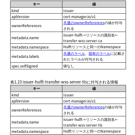
キー
値
kind
Issuer
apiVersion
cert-manager.io/v1
共通のownerReferences
の値が付与
ownerReferences
される
issuer-hulft-<リソースの識別名>-
metadata.name
transfer-wss-server-ca
Hulftリソースと同一のNamespace
metadata.namespace
共通のラベル
、
固有のラベル
に記載さ
metadata.labels
れたラベルが付与される
値なし
spec.selfSigned
表1.23
issuer-hulft-transfer-wss-server-tls
に付与される情報
キー
値
kind
Issuer
apiVersion
cert-manager.io/v1
共通のownerReferences
の値が付与
ownerReferences
される
issuer-hulft-<リソースの識別名>-
metadata.name
transfer-wss-server-tls
Hulftリソースと同一のNamespace
metadata.namespace