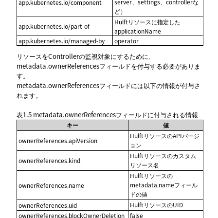
server、settings、controllerな
app.kubernetes.io/component
ど）
Hulftリソースに指定した
app.kubernetes.io/part-of
applicationName
app.kubernetes.io/managed-by
operator
リソースをControllerの監視対象にするために、
metadata.ownerReferencesフィールドを付与する必要がありま
す。
metadata.ownerReferencesフィールドには以下の情報が付与さ
れます。
表1.5
metadata.ownerReferencesフィールドに付与される情報
キー
値
HulftリソースのAPIバージ
ownerReferences.apiVersion
ョン
Hulftリソースのカスタム
ownerReferences.kind
リソース名
Hulftリソースの
metadata.nameフィール
ownerReferences.name
ドの値
HulftリソースのUID
ownerReferences.uid
ownerReferences.blockOwnerDeletion
false