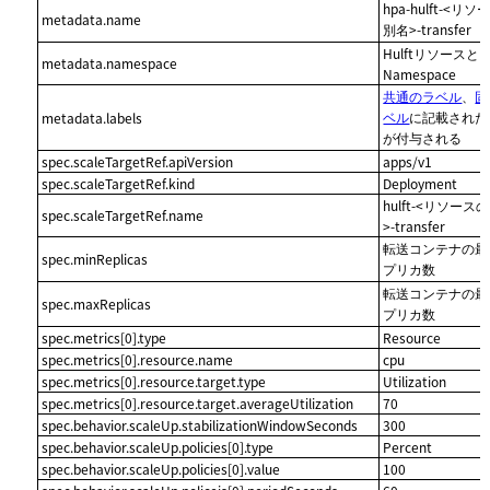
hpa-hulft-<リ
metadata.name
別名>-transfer
Hulftリソースと
metadata.namespace
Namespace
共通のラベル
、
固
ベル
に記載された
metadata.labels
が付与される
spec.scaleTargetRef.apiVersion
apps/v1
spec.scaleTargetRef.kind
Deployment
hulft-<リソー
spec.scaleTargetRef.name
>-transfer
転送コンテナの最
spec.minReplicas
プリカ数
転送コンテナの最
spec.maxReplicas
プリカ数
spec.metrics[0].type
Resource
spec.metrics[0].resource.name
cpu
spec.metrics[0].resource.target.type
Utilization
spec.metrics[0].resource.target.averageUtilization
70
spec.behavior.scaleUp.stabilizationWindowSeconds
300
spec.behavior.scaleUp.policies[0].type
Percent
spec.behavior.scaleUp.policies[0].value
100