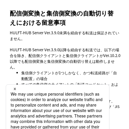
配信側変換と集信側変換の自動切り替
えにおける留意事項
HULFT-HUB Server Ver.3.9.0未満を経由する転送は保証されてい
ません。
HULFT-HUB Server Ver.3.9.0以降を経由する転送では、以下の場
合を除き、配信側クライアントと集信側クライアントがVer.10.2.0
以降でも配信側変換と集信側変換の自動切り替えは動作しませ
ん。
集信側クライアントが1つしかなく、かつ転送経路が
自
動配置
の場合
すべての集信側クライアントの
転送コードセット
およ
び
日本語規格
の設定が一致している場合(*1)
*1
:
クライアントのバージョンや機種によって項目名が異なります。
クライアントがVer.8.1.0未満の場合、
漢字コード種
および
JIS
年度
です。
集信側変換では、集信側ホストがHULFT7 for Mainframe
Ver.7.2.0 未満だった場合、UTF-8コードの変換はできません。