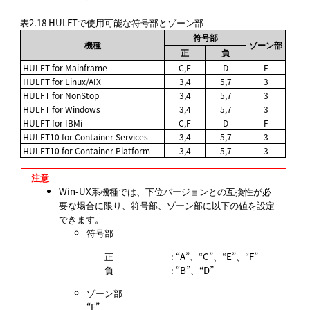
表2.18
HULFTで使用可能な符号部とゾーン部
符号部
機種
ゾーン部
正
負
HULFT for Mainframe
C,F
D
F
HULFT for Linux/AIX
3,4
5,7
3
HULFT for NonStop
3,4
5,7
3
HULFT for Windows
3,4
5,7
3
HULFT for IBMi
C,F
D
F
HULFT10 for Container Services
3,4
5,7
3
HULFT10 for Container Platform
3,4
5,7
3
注意
Win-UX系機種では、下位バージョンとの互換性が必
要な場合に限り、符号部、ゾーン部に以下の値を設定
できます。
符号部
正
: “A”、“C”、“E”、“F”
負
: “B”、“D”
ゾーン部
“F”