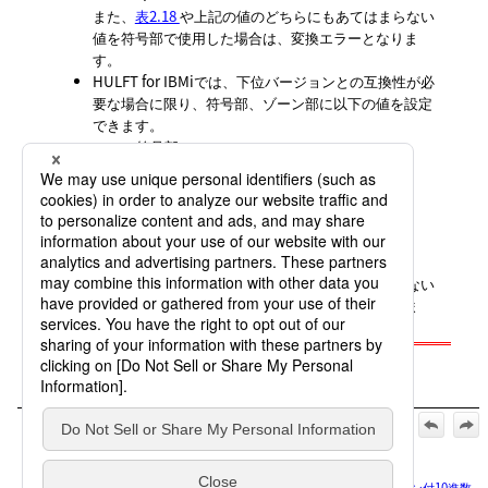
また、
表2.18
や上記の値のどちらにもあてはまらない
値を符号部で使用した場合は、変換エラーとなりま
す。
HULFT for IBMiでは、下位バージョンとの互換性が必
要な場合に限り、符号部、ゾーン部に以下の値を設定
できます。
符号部
正
: “3”、“4”、“A”、“E”
負
: “5”、“7”、“B”
ゾーン部
“3”
また、
表2.18
や上記の値のどちらにもあてはまらない
値を符号部で使用した場合は、変換エラーとなりま
す。
【公式】HULFT10 コード変換 マニュアル_2025年10月1日_第3
版発行:
2. コード変換仕様
>
2.4 フォーマット転送およびマルチフォーマ
ット転送の場合のコード変換規則
>
2.4.4 フォーマット変換規則4（サイン付10進数