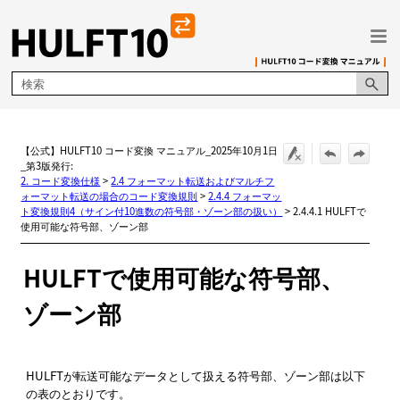
メイン コンテンツにスキップ
【公式】HULFT10 コード変換 マニュアル_2025年10月1日
_第3版発行:
2. コード変換仕様
>
2.4 フォーマット転送およびマルチフ
ォーマット転送の場合のコード変換規則
>
2.4.4 フォーマッ
ト変換規則4（サイン付10進数の符号部・ゾーン部の扱い）
>
2.4.4.1 HULFTで
使用可能な符号部、ゾーン部
HULFT
で使用可能な符号部、
ゾーン部
HULFTが転送可能なデータとして扱える符号部、ゾーン部は以下
の表のとおりです。