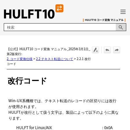
メイン コンテンツにスキップ
【公式】HULFT10 コード変換 マニュアル_2025年3月1日_
第2版発行:
2. コード変換仕様
>
2.2 テキスト転送について
>
2.2.1 改行
コード
改行コード
Win-UX系機種では、テキスト転送のレコードの区切りには改行
が使用されます。
HULFTが改行として扱う文字は、製品によって以下のように異な
ります。
HULFT for Linux/AIX
: 0x0A