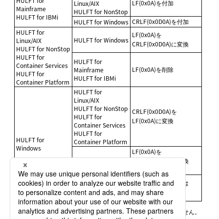
HULFT for
LF(0x0A)を付加
Linux/AIX
Mainframe
HULFT for NonStop
HULFT for IBMi
CRLF(0x0D0A)を付加
HULFT for Windows
HULFT for
LF(0x0A)を
HULFT for Windows
Linux/AIX
CRLF(0x0D0A)に変換
HULFT for NonStop
HULFT for
HULFT for
Container Services
LF(0x0A)を削除
Mainframe
HULFT for
HULFT for IBMi
Container Platform
HULFT for
Linux/AIX
HULFT for NonStop
CRLF(0x0D0A)を
HULFT for
LF(0x0A)に変換
Container Services
HULFT for
HULFT for
Container Platform
Windows
LF(0x0A)を
HULFT for Windows
CRLF(0x0D0A)に変換
(*1)
HULFT for
CRLF(0x0D0A)または
Mainframe
LF(0x0A)を削除
HULFT for IBMi
*1
:
CRLF(0x0D0A)のLF(0x0A)は、CRLF(0x0D0A)には変換されません。