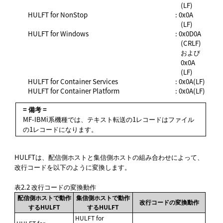
(LF)
HULFT for NonStop
: 0x0A
(LF)
HULFT for Windows
: 0x0D0A
(CRLF)
および
0x0A
(LF)
HULFT for Container Services
: 0x0A(LF)
HULFT for Container Platform
: 0x0A(LF)
= 備考 =
MF-IBMi系機種では、テキスト転送の1レコードはファイル
の1レコードになります。
HULFTは、配信側ホストと集信側ホストの組み合わせによって、
改行コードを以下のように変換します。
表2.2
改行コードの変換動作
配信側ホストで動作
集信側ホストで動作
改行コードの変換動作
するHULFT
するHULFT
HULFT for