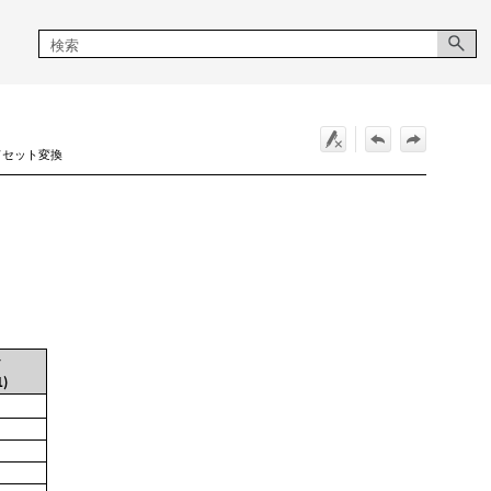
ードセット変換
)