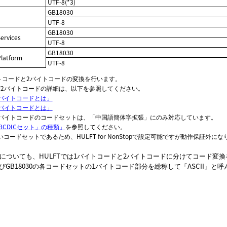
UTF-8(*3)
GB18030
UTF-8
GB18030
ervices
UTF-8
GB18030
Platform
UTF-8
イトコードと2バイトコードの変換を行います。
び2バイトコードの詳細は、以下を参照してください。
1バイトコードとは」
2バイトコードとは」
の1バイトコードのコードセットは、「中国語簡体字拡張」にのみ対応しています。
EBCDICセット」の種類」
を参照してください。
ないコードセットであるため、HULFT for NonStopで設定可能ですが動作保証外に
8030についても、HULFTでは1バイトコードと2バイトコードに分けてコード変
よびGB18030の各コードセットの1バイトコード部分を総称して「ASCII」と