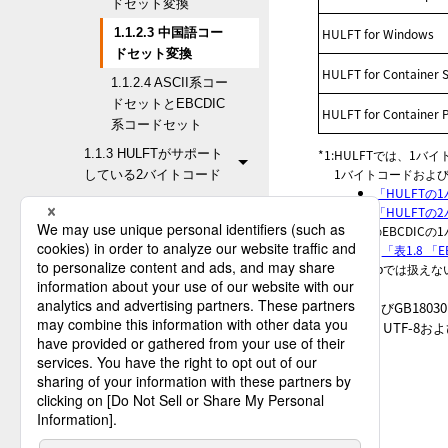
ドセット変換
HULFT for Windows
1.1.2.3 中国語コー
ドセット変換
HULFT for Container S
1.1.2.4 ASCII系コー
ドセットとEBCDIC
HULFT for Container 
系コードセット
*1
:
HULFTでは、1バ
1.1.3 HULFTがサポート
1バイトコードおよ
している2バイトコード
「HULFTの
1.2 コード変換に関する設定
「HULFTの
*2
:
中国語のEBCDIC
1.3 1バイトコード変換
詳細は、
「表1.8 「
1.4 2バイトコード変換
*3
:
NonStopでは扱え
1.5 数値データ変換
UTF-8およびGB1
1.6 利用可能なコード変換の
本書では、UTF-8お
組み合わせについて
1.7 テンプレートについて
2. コード変換仕様
3. 運用上の留意事項