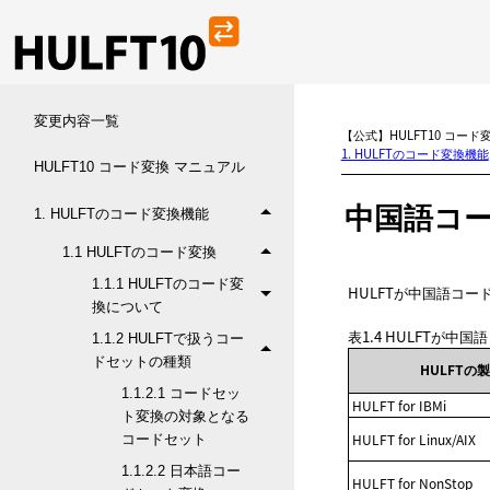
変更内容一覧
【公式】HULFT10 コード
1. HULFTのコード変換機能
HULFT10 コード変換 マニュアル
中国語コ
1. HULFTのコード変換機能
1.1 HULFTのコード変換
1.1.1 HULFTのコード変
HULFTが中国語コ
換について
表1.4
HULFTが中
1.1.2 HULFTで扱うコー
ドセットの種類
HULFTの
1.1.2.1 コードセッ
HULFT for IBMi
ト変換の対象となる
HULFT for Linux/AIX
コードセット
1.1.2.2 日本語コー
HULFT for NonStop