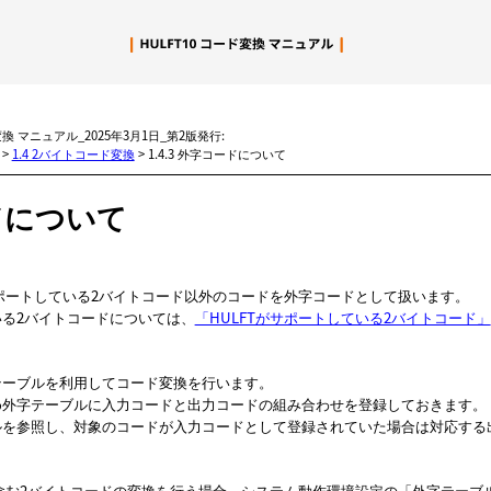
メイン コンテンツにスキップ
変換 マニュアル_2025年3月1日_第2版発行:
>
1.4 2バイトコード変換
>
1.4.3 外字コードについて
ドについて
サポートしている2バイトコード以外のコードを外字コードとして扱います。
る2バイトコードについては、
「HULFTがサポートしている2バイトコード」
テーブルを利用してコード変換を行います。
め外字テーブルに入力コードと出力コードの組み合わせを登録しておきます。
ルを参照し、対象のコードが入力コードとして登録されていた場合は対応する
を含む2バイトコードの変換を行う場合、システム動作環境設定の
外字テーブ