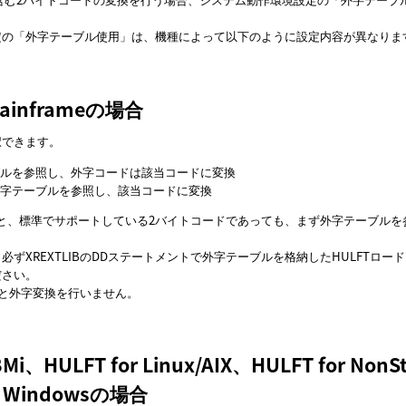
定の
外字テーブル使用
は、機種によって以下のように設定内容が異なりま
 Mainframeの場合
択できます。
ーブルを参照し、外字コードは該当コードに変換
に外字テーブルを参照し、該当コードに変換
ると、標準でサポートしている2バイトコードであっても、まず外字テーブルを
必ずXREXTLIBのDDステートメントで外字テーブルを格納したHULFTロー
ださい。
すると外字変換を行いません。
IBMi、HULFT for Linux/AIX、HULFT for No
r Windowsの場合