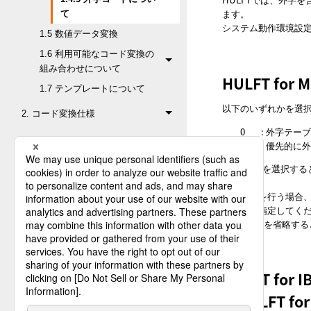
ます。
て
システム動作環境設
1.5 数値データ変換
1.6 利用可能なコード変換の
組み合わせについて
HULFT for
1.7 テンプレートについて
以下のいずれかを選
2. コード変換仕様
0
: 外字テ
3. 運用上の留意事項
1
: 優先的
上記の“1”を選択す
付録A. コード変換一覧
す。
外字変換を行う場合、
ブラリを指定してく
XREXTLIBを省略
HULFT for 
びHULFT fo