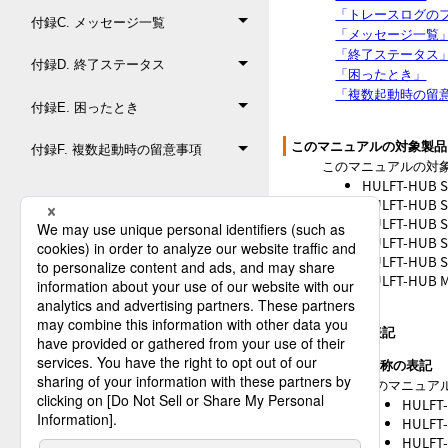
「トレースログの
付録C. メッセージ一覧
「メッセージ一覧
「終了ステータス
付録D. 終了ステータス
「困ったとき」
「複数起動時の留
付録E. 困ったとき
このマニュアルの対象製品
付録F. 複数起動時の留意事項
このマニュアルの対
HULFT-HUB Se
HULFT-HUB Se
HULFT-HUB Ser
HULFT-HUB Ser
HULFT-HUB Se
HULFT-HUB Ma
マニュアルの表記
製品名称の表記
このマニュアル
HULFT-
HULFT-
HULFT-