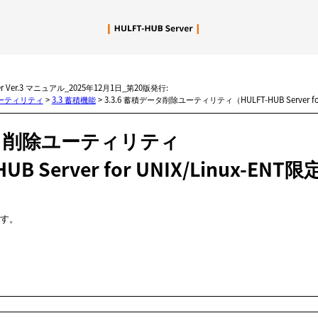
メイン コンテンツにスキップ
er Ver.3 マニュアル_2025年12月1日_第20版発行:
rのユーティリティ
>
3.3 蓄積機能
>
3.3.6 蓄積データ削除ユーティリティ（HULFT-HUB Server for
タ削除ユーティリティ
UB Server for UNIX/Linux-ENT
す。