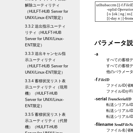
utlhubaccrm [{-f 
FileI
解除ユーティリティ
            -oplid 
Operatio
（HULFT-HUB Server for
            [-s {ok | ng | n
UNIX/Linux-ENT限定）
            [{-day 
n
 | [-from
3.3.2 送出指示ユーティ
リティ（HULFT-HUB
Server for UNIX/Linux-
パラメータ説
ENT限定）
-a
3.3.3 送出キャンセル指
すべての蓄積デ
示ユーティリティ
すべての蓄積
（HULFT-HUB Server for
他のパラメー
UNIX/Linux-ENT限定）
-f
FileID
3.3.4 蓄積状況リスト表
ファイルID(省
示ユーティリティ（現用
ファイルIDがF
機）（HULFT-HUB
-serial
TransSerialID
Server for UNIX/Linux-
転送シリアルID
ENT限定）
転送シリアルID
3.3.5 蓄積状況リスト表
転送シリアルI
示ユーティリティ（代替
-filename
SendFileN
機）（HULFT-HUB
ファイル名(省