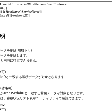
D
 | -serial 
TransSerialID
 | -filename 
SendFileName
 | 

nID
}]

s}] [-h 
HostName
[:
ServiceName
]]

date 
d1
] [-todate 
d2
]}]
明
ータを削除(省略不可)
データを削除します。
タと同時に指定できません。
略可)
ileIDと一致する蓄積データが対象となります。
(省略可)
がTransSerialIDと一致する蓄積データが対象となります。
Dは、蓄積状況リスト表示ユーティリティで確認できます。
ame
略可)