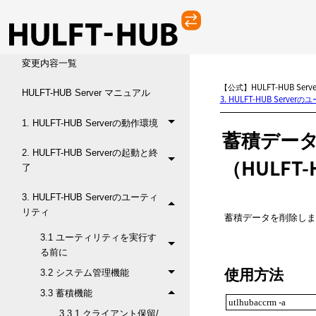
変更内容一覧
【公式】HULFT-HUB Serv
HULFT-HUB Server マニュアル
3. HULFT-HUB Serve
1. HULFT-HUB Serverの動作環境
蓄積デー
2. HULFT-HUB Serverの起動と終
（HULFT-H
了
3. HULFT-HUB Serverのユーティ
リティ
蓄積データを削除しま
3.1 ユーティリティを実行す
る前に
使用方法
3.2 システム管理機能
3.3 蓄積機能
utlhubaccrm -a
3.3.1 クライアント保留/