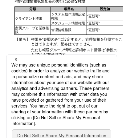
<表>管理情報収集配布の実行に必要な権限
分類
項目名
設定値
システム動作環境設定
“更新可”
権限
クライアント権限
スケジュール情報権限
“更新可”
所属グループと業務権
管理情報権限
“更新可”
限
【備考】
権限を“参照のみ”に設定すると、管理情報を取得するこ
とはできますが、配布はできません。
ただし転送グループ情報と詳細ホスト情報は“参照の
み”でも配布可能です。