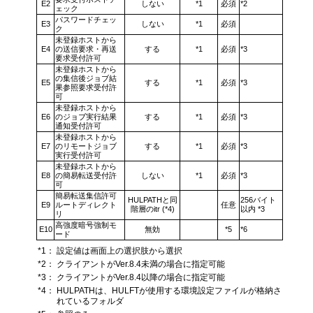
E2
しない
*1
必須
*2
ェック
パスワードチェッ
E3
しない
*1
必須
ク
未登録ホストから
E4
の送信要求・再送
する
*1
必須
*3
要求受付許可
未登録ホストから
の集信後ジョブ結
E5
する
*1
必須
*3
果参照要求受付許
可
未登録ホストから
E6
のジョブ実行結果
する
*1
必須
*3
通知受付許可
未登録ホストから
E7
のリモートジョブ
する
*1
必須
*3
実行受付許可
未登録ホストから
E8
の簡易転送受付許
しない
*1
必須
*3
可
簡易転送集信許可
HULPATHと同
256バイト
E9
ルートディレクト
任意
階層のitr (*4)
以内 *3
リ
高強度暗号強制モ
E10
無効
*5
*6
ード
*1：
設定値は画面上の選択肢から選択
*2：
クライアントがVer.8.4未満の場合に指定可能
*3：
クライアントがVer.8.4以降の場合に指定可能
*4：
HULPATHは、HULFTが使用する環境設定ファイルが格納さ
れているフォルダ