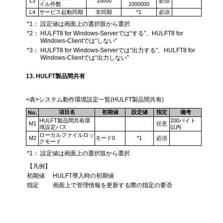
L3
10000
必須
イル件数
1000000
L4
サービス起動同期
非同期
*1
必須
*1：
設定値は画面上の選択肢から選択
*2：
HULFT8 for Windows-Serverでは“する”、HULFT8 for
Windows-Clientでは“しない”
*3：
HULFT8 for Windows-Serverでは“出力する”、HULFT8 for
Windows-Clientでは“出力しない”
13. HULFT製品間共有
<表>システム動作環境設定一覧(HULFT製品間共有)
項目名
初期値
設定値
指定
備考
No.
HULFT製品間共有環
200バイト
M1
任意
境設定パス
以内
ローカルファイルロッ
M2
モード0
*1
必須
クモード
*1：
設定値は画面上の選択肢から選択
【凡例】
初期値
HULFT導入時の初期値
指定
画面上で管理情報を更新する際の指定の要否