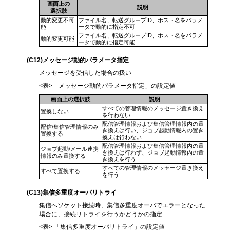
画面上の
説明
選択肢
動的変更不可
ファイル名、転送グループID、ホスト名をパラメ
能
ータで動的に指定不可
ファイル名、転送グループID、ホスト名をパラメ
動的変更可能
ータで動的に指定可能
(C12
)メッセージ動的パラメータ指定
メッセージを受信した場合の扱い
<表>「メッセージ動的パラメータ指定」の設定値
画面上の選択肢
説明
すべての管理情報のメッセージ置き換え
置換しない
を行わない
配信管理情報および集信管理情報内の置
配信/集信管理情報のみ
き換えは行い、ジョブ起動情報内の置き
置換する
換えは行わない
配信管理情報および集信管理情報内の置
ジョブ起動/メール連携
き換えは行わず、ジョブ起動情報内の置
情報のみ置換する
き換えを行う
すべての管理情報のメッセージ置き換え
すべて置換する
を行う
(C13
)集信多重度オーバリトライ
集信へソケット接続時、集信多重度オーバでエラーとなった
場合に、接続リトライを行うかどうかの指定
<表> 「集信多重度オーバリトライ」の設定値