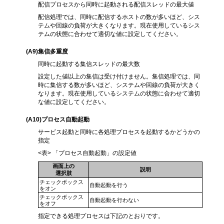
配信プロセスから同時に起動される配信スレッドの最大値
配信処理では、同時に配信するホストの数が多いほど、シス
テムや回線の負荷が大きくなります。現在使用しているシス
テムの状態に合わせて適切な値に設定してください。
(A9
)集信多重度
同時に起動する集信スレッドの最大数
設定した値以上の集信は受け付けません。集信処理では、同
時に集信する数が多いほど、システムや回線の負荷が大きく
なります。現在使用しているシステムの状態に合わせて適切
な値に設定してください。
(A10
)プロセス自動起動
サービス起動と同時に各処理プロセスを起動するかどうかの
指定
<表> 「プロセス自動起動」の設定値
画面上の
説明
選択肢
チェックボックス
自動起動を行う
をオン
チェックボックス
自動起動を行わない
をオフ
指定できる処理プロセスは下記のとおりです。