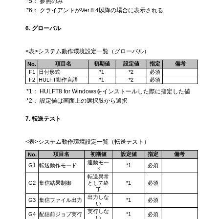
*5：
参照のみ
*6：
クライアントがVer.8.4以降の場合に表示される
6. グローバル
<表>システム動作環境設定一覧（グローバル）
項目名
初期値
設定値
指定
備考
No.
F1
日付形式
*1
*2
必須
F2
HULFT動作言語
*1
*2
必須
*1：
HULFT8 for Windowsをインストールした際に指定した値
*2：
設定値は画面上の選択肢から選択
7. 転送テスト
<表>システム動作環境設定一覧（転送テスト）
項目名
初期値
設定値
指定
備考
No.
連動モー
G1
転送動作モード
*1
必須
ド
転送異常
G2
集信結果制御
として終
*1
必須
了
出力しな
G3
集信ファイル出力
*1
必須
い
実行しな
G4
配信前ジョブ実行
*1
必須
い