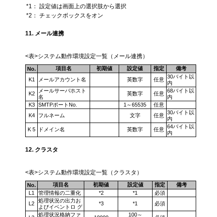
*1：
設定値は画面上の選択肢から選択
*2：
チェックボックスをオン
11. メール連携
<表>システム動作環境設定一覧（メール連携）
項目名
初期値
設定値
指定
備考
No.
30バイト以
K1
メールアカウント名
英数字
任意
内
メールサーバホスト
68バイト以
K2
英数字
任意
名
内
K3
SMTPポートNo.
1～65535
任意
30バイト以
K4
フルネーム
文字
任意
内
64バイト以
K 5
ドメイン名
英数字
任意
内
12. クラスタ
<表>システム動作環境設定一覧（クラスタ）
項目名
初期値
設定値
指定
備考
No.
L1
管理情報の二重化
*2
*1
必須
処理状況の出力お
L2
*3
*1
必須
よびイベントロ グ
処理状況格納ファ
100～