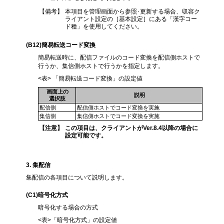
【備考】
本項目を管理画面から参照･更新する場合、収容ク
ライアント設定の［基本設定］にある「漢字コー
ド種」を使用してください。
(B12
)簡易転送コード変換
簡易転送時に、配信ファイルのコード変換を配信側ホストで
行うか、集信側ホストで行うかを指定します。
<表> 「簡易転送コード変換」の設定値
画面上の
説明
選択肢
配信側
配信側ホストでコード変換を実施
集信側
集信側ホストでコード変換を実施
【注意】
この項目は、クライアントがVer.8.4以降の場合に
設定可能です。
3
. 集配信
集配信の各項目について説明します。
(C1
)暗号化方式
暗号化する場合の方式
<表>「暗号化方式」の設定値