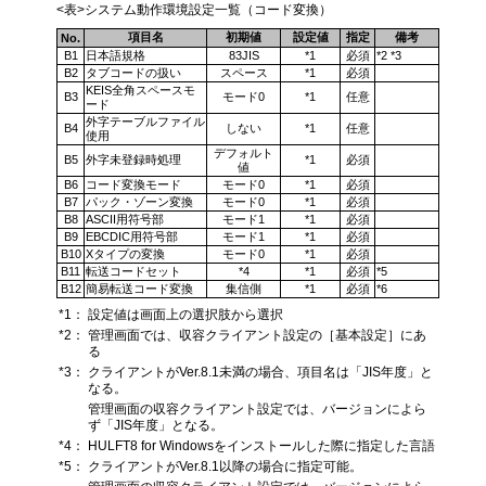
<表>システム動作環境設定一覧（コード変換）
項目名
初期値
設定値
指定
備考
No.
B1
日本語規格
83JIS
*1
必須
*2 *3
B2
タブコードの扱い
スペース
*1
必須
KEIS全角スペースモ
B3
モード0
*1
任意
ード
外字テーブルファイル
B4
しない
*1
任意
使用
デフォルト
B5
外字未登録時処理
*1
必須
値
B6
コード変換モード
モード0
*1
必須
B7
パック・ゾーン変換
モード0
*1
必須
B8
ASCII用符号部
モード1
*1
必須
B9
EBCDIC用符号部
モード1
*1
必須
B10
Xタイプの変換
モード0
*1
必須
B11
転送コードセット
*4
*1
必須
*5
B12
簡易転送コード変換
集信側
*1
必須
*6
*1：
設定値は画面上の選択肢から選択
*2：
管理画面では、収容クライアント設定の［基本設定］にあ
る
*3：
クライアントがVer.8.1未満の場合、項目名は「JIS年度」と
なる。
管理画面の収容クライアント設定では、バージョンによら
ず「JIS年度」となる。
*4：
HULFT8 for Windowsをインストールした際に指定した言語
*5：
クライアントがVer.8.1以降の場合に指定可能。