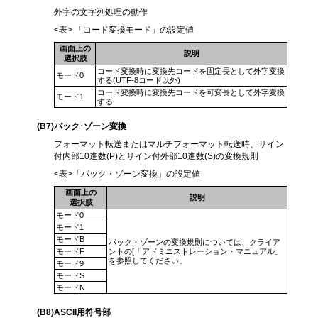
外字の文字列処理の動作
<表> 「コード変換モード」の設定値
画面上の
説明
選択肢
コード変換時に変換先コードを固定長として外字変換
モード0
する(UTF-8コード以外)
コード変換時に変換先コードを可変長として外字変換
モード1
する
(B7
)パック･ゾーン変換
フォーマット転送またはマルチフォーマット転送時、サイン
付内部10進数(P)とサイン付外部10進数(S)の変換規則
<表>「パック・ゾーン変換」の設定値
画面上の
説明
選択肢
モード0
モード1
モードB
パック・ゾーンの変換規則については、クライア
モードF
ントの[「アドミニストレーション・マニュアル」
を参照してください。
モード9
モードS
モードN
(B8
)ASCII用符号部