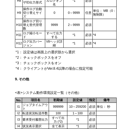
H8
ルログオン
*1
必須
ザID出力形式
名
操作ログ自動
単位： MB（0：
H9
切り替えサイ
0
0～9999
任意
無制限）
ズ
操作ログ切り
H10
替え世代管理
9999
2～9999
必須
数
ログ縮小モー
すべて出力
H11
*1
必須
*4
ド
する
ログ出力バー
V8ヘッダ詳
H12
*1
必須
*4
ジョン
細
*1：
設定値は画面上の選択肢から選択
*2：
チェックボックスをオフ
*3：
チェックボックスをオン
*4：
クライアントがVer.8.4以降の場合に指定可能
9. その他
<表>システム動作環境設定一覧（その他）
項目名
初期値
設定値
指定
備考
No.
ジョブタイムアウ
I1
999999
10～259200
必須
単位： 秒
ト
I2
転送状況転送件数
100
1～100
必須
すべて出
I3
要求受付履歴出力
*1
必須
力 (*2)
I4
状況表示選択
全て表示
*1
必須