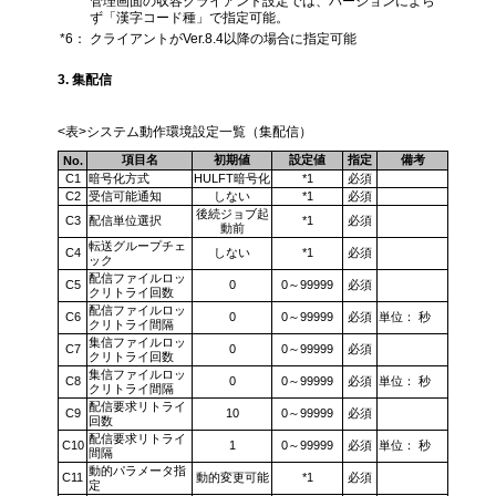
管理画面の収容クライアント設定では、バージョンによら
ず「漢字コード種」で指定可能。
*6：
クライアントがVer.8.4以降の場合に指定可能
3. 集配信
<表>システム動作環境設定一覧（集配信）
項目名
初期値
設定値
指定
備考
No.
C1
暗号化方式
HULFT暗号化
*1
必須
C2
受信可能通知
しない
*1
必須
後続ジョブ起
C3
配信単位選択
*1
必須
動前
転送グループチェ
C4
しない
*1
必須
ック
配信ファイルロッ
C5
0
0～99999
必須
クリトライ回数
配信ファイルロッ
C6
0
0～99999
必須
単位： 秒
クリトライ間隔
集信ファイルロッ
C7
0
0～99999
必須
クリトライ回数
集信ファイルロッ
C8
0
0～99999
必須
単位： 秒
クリトライ間隔
配信要求リトライ
C9
10
0～99999
必須
回数
配信要求リトライ
C10
1
0～99999
必須
単位： 秒
間隔
動的パラメータ指
C11
動的変更可能
*1
必須
定