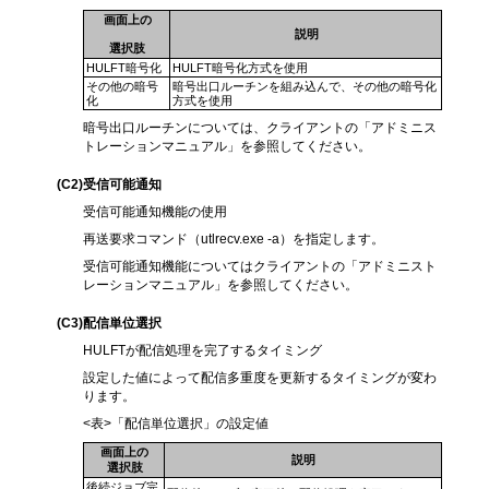
画面上の
説明
選択肢
HULFT暗号化
HULFT暗号化方式を使用
その他の暗号
暗号出口ルーチンを組み込んで、その他の暗号化
化
方式を使用
暗号出口ルーチンについては、クライアントの「アドミニス
トレーションマニュアル」を参照してください。
(C2
)受信可能通知
受信可能通知機能の使用
再送要求コマンド（utlrecv.exe -a）を指定します。
受信可能通知機能についてはクライアントの「アドミニスト
レーションマニュアル」を参照してください。
(C3
)配信単位選択
HULFTが配信処理を完了するタイミング
設定した値によって配信多重度を更新するタイミングが変わ
ります。
<表>「配信単位選択」の設定値
画面上の
説明
選択肢
後続ジョブ完