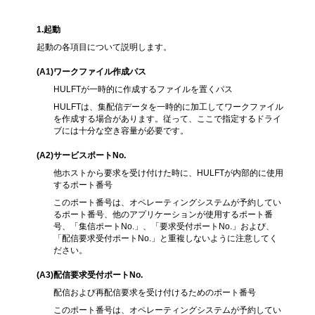
各項目の説明
1
.起動
起動の各項目について説明します。
(A1
)ワークファイル作成パス
HULFTが一時的に作成するファイルを置くパス
HULFTは、集配信データを一時的に加工してワークファイル
を作成する場合があります。従って、ここで指定するドライ
ブには十分な空き容量が必要です。
(A2
)サービスポートNo.
他ホストから要求を受け付けた時に、HULFTが内部的に使用
するポート番号
このポート番号は、オペレーティングシステムが予約してい
るポート番号、他のアプリケーションが使用するポート番
号、「集信ポートNo.」、「要求受付ポートNo.」および、
「配信要求受付ポートNo.」と重複しないように注意してく
ださい。
(A3
)配信要求受付ポートNo.
配信および再配信要求を受け付けるためのポート番号
このポート番号は、オペレーティングシステムが予約してい