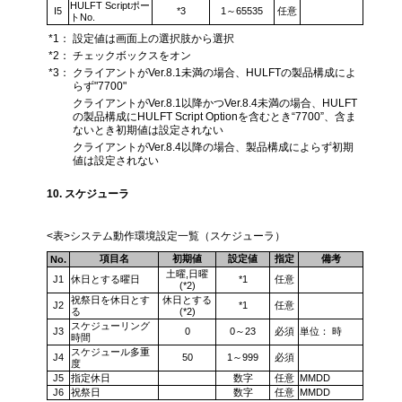
HULFT Scriptポー
I5
*3
1～65535
任意
トNo.
*1：
設定値は画面上の選択肢から選択
*2：
チェックボックスをオン
*3：
クライアントがVer.8.1未満の場合、HULFTの製品構成によ
らず"7700"
クライアントがVer.8.1以降かつVer.8.4未満の場合、HULFT
の製品構成にHULFT Script Optionを含むとき“7700”、含ま
ないとき初期値は設定されない
クライアントがVer.8.4以降の場合、製品構成によらず初期
値は設定されない
10. スケジューラ
<表>システム動作環境設定一覧（スケジューラ）
項目名
初期値
設定値
指定
備考
No.
土曜,日曜
J1
休日とする曜日
*1
任意
(*2)
祝祭日を休日とす
休日とする
J2
*1
任意
る
(*2)
スケジューリング
J3
0
0～23
必須
単位： 時
時間
スケジュール多重
J4
50
1～999
必須
度
J5
指定休日
数字
任意
MMDD
J6
祝祭日
数字
任意
MMDD