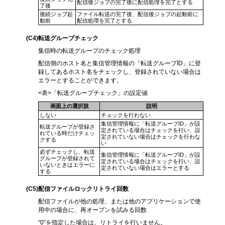
配信後ジョブの完了後に配信処理を完了とする
了後
後続ジョブ起
ファイル転送の完了後、配信後ジョブの起動前に
動前
配信処理を完了とする
(C4
)転送グループチェック
集信時の転送グループのチェック処理
配信側のホスト名と集信管理情報の「転送グループID」に登
録してあるホスト名をチェックし、登録されていない場合は
エラーとすることができます。
<表>「転送グループチェック」の設定値
画面上の選択肢
説明
しない
チェックを行わない
集信管理情報に「転送グループID」が設
転送グループが登録さ
定されている場合はチェックを行い、設
れている時だけチェッ
定されていない場合はチェックを行わな
クする
い
必ずチェックし、転送
集信管理情報に「転送グループID」が設
グループが登録されて
定されている場合はチェックを行い、設
いないときはエラーに
定されていない場合はエラーとする
する
(C5
)配信ファイルロックリトライ回数
配信ファイルが他の処理、または他のアプリケーションで使
用中の場合に、再オープンを試みる回数
“0”を指定した場合は、リトライを行いません。