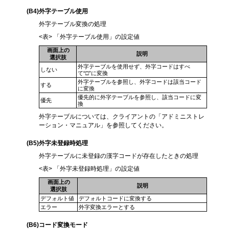
(B4
)外字テーブル使用
外字テーブル変換の処理
<表> 「外字テーブル使用」の設定値
画面上の
説明
選択肢
外字テーブルを使用せず、外字コードはすべ
しない
て“□”に変換
外字テーブルを参照し、外字コードは該当コード
する
に変換
優先的に外字テーブルを参照し、該当コードに変
優先
換
外字テーブルについては、クライアントの「アドミニストレ
ーション・マニュアル」を参照してください。
(B5
)外字未登録時処理
外字テーブルに未登録の漢字コードが存在したときの処理
<表> 「外字未登録時処理」の設定値
画面上の
説明
選択肢
デフォルト値
デフォルトコードに変換する
エラー
外字変換エラーとする
(B6
)コード変換モード