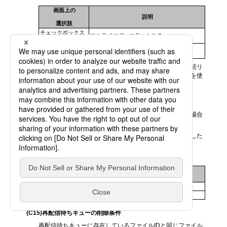
画面上の
説明
選択肢
チェックボックス
リトライせず、エラーとなる
をオフ
チェックボックス
接続リトライを行う
をオン
再接続のリトライ回数と待ち時間は、「コネクション接続リ
トライ回数」と「コネクション接続リトライ待ち時間」を使
用します。
(C14
)配信転送後異常時の処置
配信ファイルのクリア、または削除処理が異常終了した場合
の扱い
配信ファイルのクリアや削除は、集配信処理が正常終了した
場合に実行されます。
<表> 「配信転送後異常時の処置」の設定値
画面上の
説明
選択肢
異常扱い
異常終了とし、異常時ジョブを実行する
正常扱い
正常終了とし、正常時ジョブを実行する
(C15
)再配信待ちキューの削除条件
再配信待ちキューに存在しているファイルIDと同じファイル