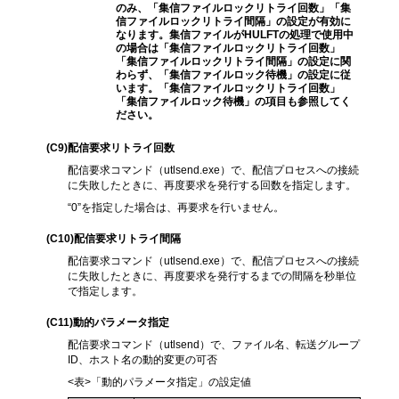
のみ、「集信ファイルロックリトライ回数」「集
信ファイルロックリトライ間隔」の設定が有効に
なります。集信ファイルがHULFTの処理で使用中
の場合は「集信ファイルロックリトライ回数」
「集信ファイルロックリトライ間隔」の設定に関
わらず、「集信ファイルロック待機」の設定に従
います。「集信ファイルロックリトライ回数」
「集信ファイルロック待機」の項目も参照してく
ださい。
(C9
)配信要求リトライ回数
配信要求コマンド（utlsend.exe）で、配信プロセスへの接続
に失敗したときに、再度要求を発行する回数を指定します。
“0”を指定した場合は、再要求を行いません。
(C10
)配信要求リトライ間隔
配信要求コマンド（utlsend.exe）で、配信プロセスへの接続
に失敗したときに、再度要求を発行するまでの間隔を秒単位
で指定します。
(C11
)動的パラメータ指定
配信要求コマンド（utlsend）で、ファイル名、転送グループ
ID、ホスト名の動的変更の可否
<表>「動的パラメータ指定」の設定値