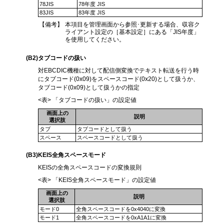
78JIS
78年度 JIS
83JIS
83年度 JIS
【備考】
本項目を管理画面から参照･更新する場合、収容ク
ライアント設定の［基本設定］にある「JIS年度」
を使用してください。
(B2
)タブコードの扱い
対EBCDIC機種に対して配信側変換でテキスト転送を行う時
にタブコード(0x09)をスペースコード(0x20)として扱うか、
タブコード(0x09)として扱うかの指定
<表> 「タブコードの扱い」の設定値
画面上の
説明
選択肢
タブ
タブコードとして扱う
スペース
スペースコードとして扱う
(B3
)KEIS全角スペースモード
KEISの全角スペースコードの変換規則
<表> 「KEIS全角スペースモード」の設定値
画面上の
説明
選択肢
モード0
全角スペースコードを0x4040に変換
モード1
全角スペースコードを0xA1A1に変換