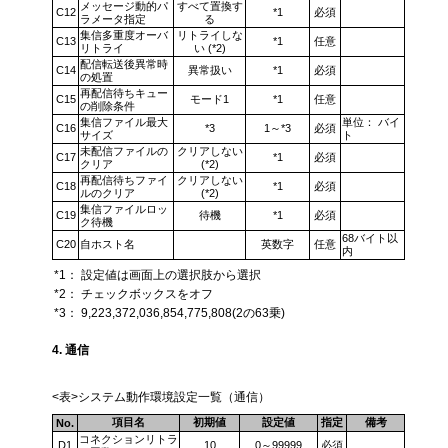
メッセージ動的パ
すべて置換す
C12
*1
必須
ラメータ指定
る
集信多重度オーバ
リトライしな
C13
*1
任意
リトライ
い (*2)
配信転送後異常時
C14
異常扱い
*1
必須
の処置
再配信待ちキュー
C15
モード1
*1
任意
の削除条件
集信ファイル最大
単位： バイ
C16
*3
1～*3
必須
サイズ
ト
未配信ファイルの
クリアしない
C17
*1
必須
クリア
(*2)
再配信待ちファイ
クリアしない
C18
*1
必須
ルのクリア
(*2)
集信ファイルロッ
C19
待機
*1
必須
ク待機
68バイト以
C20
自ホスト名
英数字
任意
内
*1：
設定値は画面上の選択肢から選択
*2：
チェックボックスをオフ
*3：
9,223,372,036,854,775,808(2の63乗)
4. 通信
<表>システム動作環境設定一覧（通信）
項目名
初期値
設定値
指定
備考
No.
コネクションリトラ
D1
10
0～99999
必須