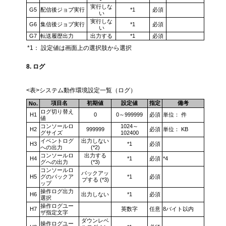
実行しな
G5
配信後ジョブ実行
*1
必須
い
実行しな
G6
集信後ジョブ実行
*1
必須
い
G7
転送履歴出力
出力する
*1
必須
*1：
設定値は画面上の選択肢から選択
8. ログ
<表>システム動作環境設定一覧（ログ）
項目名
初期値
設定値
指定
備考
No.
ログ切り替え
H1
0
0～999999
必須
単位： 件
値
コンソールロ
1024～
H2
999999
必須
単位： KB
グサイズ
102400
イベントログ
出力しない
H3
*1
必須
への出力
(*2)
コンソールロ
出力する
H4
*1
必須
*4
グへの出力
(*3)
コンソールロ
バックアッ
H5
グのバックア
*1
必須
プする (*3)
ップ
操作ログ出力
H6
出力しない
*1
必須
選択
操作ログユー
H7
英数字
任意
8バイト以内
ザ指定文字
ダウンレベ
操作ログユー