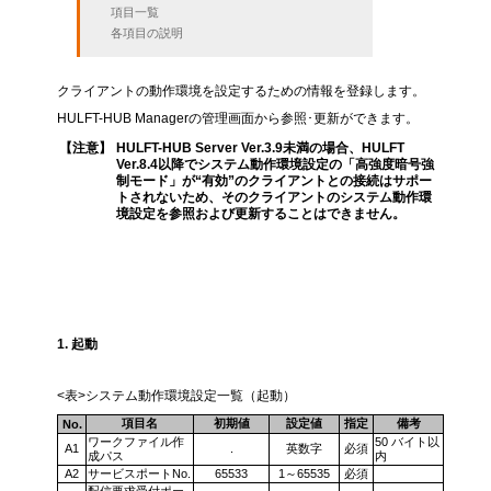
項目一覧
各項目の説明
クライアントの動作環境を設定するための情報を登録します。
HULFT-HUB Managerの管理画面から参照･更新ができます。
【注意】
HULFT-HUB Server Ver.3.9未満の場合、HULFT
Ver.8.4以降でシステム動作環境設定の「高強度暗号強
制モード」が“有効”のクライアントとの接続はサポー
トされないため、そのクライアントのシステム動作環
境設定を参照および更新することはできません。
項目一覧
1. 起動
<表>システム動作環境設定一覧（起動）
項目名
初期値
設定値
指定
備考
No.
ワークファイル作
50 バイト以
A1
.
英数字
必須
成パス
内
A2
サービスポートNo.
65533
1～65535
必須
配信要求受付ポー