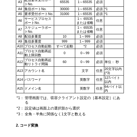
A3
65535
1～65535
必須
トNo.
A4
集信ポートNo.
30000
1～65535
必須
*1
A5
要求受付ポートNo.
31000
1～65535
必須
*1
サービスプロセス
1～ 65535
A6
任意
ポートNo.
または省略
スケジューラポー
1～ 65535
A7
任意
トNo.
または省略
A8
配信多重度
10
1～999
必須
A9
集信多重度
999
1～999
必須
A10
プロセス自動起動
すべて起動
*2
必須
プロセス自動再起
A11
0
0～99
必須
動上限回数
プロセス自動再起
A12
60
0～99
必須
単位： 秒
動リトライ間隔
20文字以内
A13
アカウント名
文字
任意
(*3)
127バイト
A14
パスワード
英数字
任意
以内
64バイト以
A15
ドメイン名
英数字
任意
内
*1：
管理画面では、収容クライアント設定の［基本設定］にあ
る
*2：
設定値は画面上の選択肢から選択
*3：
全角・半角に関係なく1文字と数える
2. コード変換