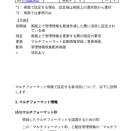
B3
一括配布ID
英数字
*2
―
○
*1：
画面で設定する場合、設定値は画面上の選択肢から選択
*2：
画面では参照のみ
【凡例】
初期値
画面上で管理情報を新規作成した際に項目に設定され
ている値
指定
画面上で管理情報を更新する際の指定の要否
更新
マルチフォーマット起動情報登録／更新画面
配布
管理情報収集配布画面
○
項目あり
各項目の説明
マルチフォーマット情報で設定する各項目について、以下に説明
します。
1. マルチフォーマット情報
(A1
)マルチフォーマットID
登録したマルチフォーマットを認識するためのID
この「マルチフォーマットID」と配信管理情報の「マルチフ