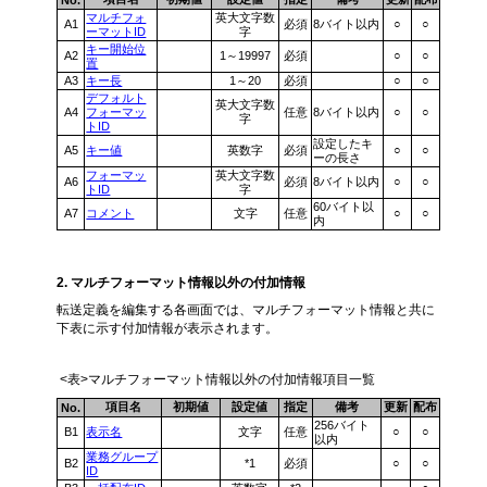
No.
マルチフォ
英大文字数
A1
必須
8バイト以内
○
○
ーマットID
字
キー開始位
A2
1～19997
必須
○
○
置
A3
キー長
1～20
必須
○
○
デフォルト
英大文字数
A4
フォーマッ
任意
8バイト以内
○
○
字
トID
設定したキ
A5
キー値
英数字
必須
○
○
ーの長さ
フォーマッ
英大文字数
A6
必須
8バイト以内
○
○
トID
字
60バイト以
A7
コメント
文字
任意
○
○
内
2. マルチフォーマット情報以外の付加情報
転送定義を編集する各画面では、マルチフォーマット情報と共に
下表に示す付加情報が表示されます。
<表>マルチフォーマット情報以外の付加情報項目一覧
項目名
初期値
設定値
指定
備考
更新
配布
No.
256バイト
B1
表示名
文字
任意
○
○
以内
業務グループ
B2
*1
必須
○
○
ID