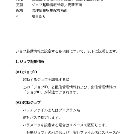
更新
ジョブ起動情報登録／更新画面
配布
管理情報収集配布画面
○
項目あり
各項目の説明
ジョブ起動情報に設定する各項目について、以下に説明します。
1. ジョブ起動情報
(A1
)ジョブID
起動するジョブを認識するID
この「ジョブID」と配信管理情報および、集信管理情報の
「ジョブID」が関連づけされます。
(A2
)起動ジョブ
バッチファイルまたはプログラム名
絶対パスで指定します。
パラメータを設定する場合はスペースで区切ります。
「起動ジョブ」のパスおよび、実行ファイル名にスペースが