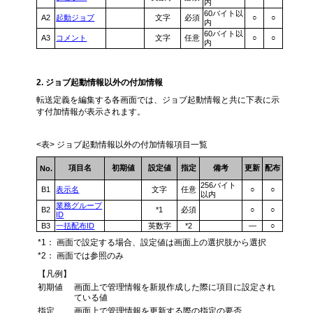
内
60バイト以
A2
起動ジョブ
文字
必須
○
○
内
60バイト以
A3
コメント
文字
任意
○
○
内
2. ジョブ起動情報以外の付加情報
転送定義を編集する各画面では、ジョブ起動情報と共に下表に示
す付加情報が表示されます。
<表> ジョブ起動情報以外の付加情報項目一覧
項目名
初期値
設定値
指定
備考
更新
配布
No.
256バイト
B1
表示名
文字
任意
○
○
以内
業務グループ
B2
*1
必須
○
○
ID
B3
一括配布ID
英数字
*2
―
○
*1：
画面で設定する場合、設定値は画面上の選択肢から選択
*2：
画面では参照のみ
【凡例】
初期値
画面上で管理情報を新規作成した際に項目に設定され
ている値
指定
画面上で管理情報を更新する際の指定の要否