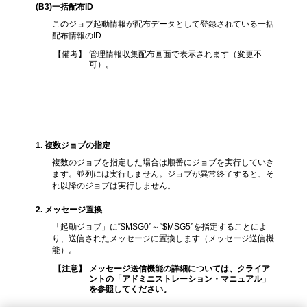
(B3)一括配布ID
このジョブ起動情報が配布データとして登録されている一括
配布情報のID
【備考】
管理情報収集配布画面で表示されます（変更不
可）。
設定時の注意点
1. 複数ジョブの指定
複数のジョブを指定した場合は順番にジョブを実行していき
ます。並列には実行しません。ジョブが異常終了すると、そ
れ以降のジョブは実行しません。
2. メッセージ置換
「起動ジョブ」に“$MSG0”～“$MSG5”を指定することによ
り、送信されたメッセージに置換します（メッセージ送信機
能）。
【注意】
メッセージ送信機能の詳細については、クライア
ントの「アドミニストレーション・マニュアル」
を参照してください。