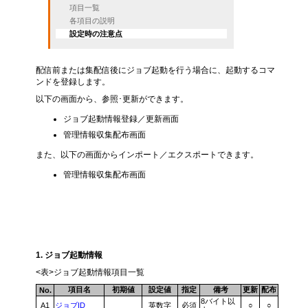
項目一覧
各項目の説明
設定時の注意点
配信前または集配信後にジョブ起動を行う場合に、起動するコマ
ンドを登録します。
以下の画面から、参照･更新ができます。
ジョブ起動情報登録／更新画面
管理情報収集配布画面
また、以下の画面からインポート／エクスポートできます。
管理情報収集配布画面
項目一覧
1. ジョブ起動情報
<表>ジョブ起動情報項目一覧
項目名
初期値
設定値
指定
備考
更新
配布
No.
8バイト以
A1
ジョブID
英数字
必須
○
○