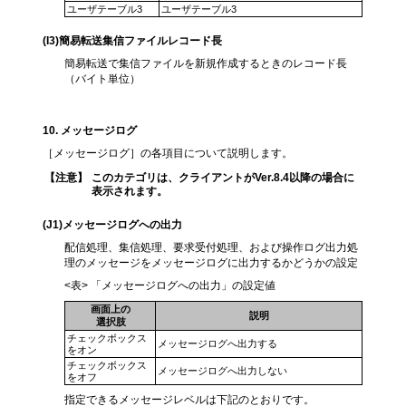
ユーザテーブル3
ユーザテーブル3
(I3)簡易転送集信ファイルレコード長
簡易転送で集信ファイルを新規作成するときのレコード長
（バイト単位）
10.
メッセージログ
［メッセージログ］の各項目について説明します。
【注意】
このカテゴリは、クライアントがVer.8.4以降の場合に
表示されます。
(J1)メッセージログへの出力
配信処理、集信処理、要求受付処理、および操作ログ出力処
理のメッセージをメッセージログに出力するかどうかの設定
<表> 「メッセージログへの出力」の設定値
画面上の
説明
選択肢
チェックボックス
メッセージログへ出力する
をオン
チェックボックス
メッセージログへ出力しない
をオフ
指定できるメッセージレベルは下記のとおりです。