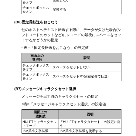
変換しない
をオフ
チェックボックス
変換する
をオン
(B6
)固定長転送をおこなう
他のホストへテキスト転送する際に、データが欠けた場合(シ
フトコードのカットなど)にレコードの最後にスペースをセッ
トするかどうかの指定
<表> 「固定長転送をおこなう」の設定値
画面上の
説明
選択肢
チェックボックス
スペースをセットしない
をオフ
チェックボックス
スペースをセットする(固定長で転送)
をオン
(B7)
メッセージキャラクタセット選択
メッセージを出力時のキャラクタセットの指定
<表>「メッセージキャラクタセット選択」の設定値
画面上の
説明
選択肢
HULFTキャラクタセッ
「HULFTキャラクタセット」の設定に従
トモード
う
IBM英小文字拡張
IBM英小文字拡張を使用する