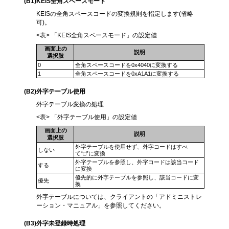
(B1)KEIS全角スペースモード
KEISの全角スペースコードの変換規則を指定します(省略
可)。
<表> 「KEIS全角スペースモード」の設定値
画面上の
説明
選択肢
0
全角スペースコードを0x4040に変換する
1
全角スペースコードを0xA1A1に変換する
(B2
)外字テーブル使用
外字テーブル変換の処理
<表> 「外字テーブル使用」の設定値
画面上の
説明
選択肢
外字テーブルを使用せず、外字コードはすべ
しない
て“□”に変換
外字テーブルを参照し、外字コードは該当コード
する
に変換
優先的に外字テーブルを参照し、該当コードに変
優先
換
外字テーブルについては、クライアントの「アドミニストレ
ーション・マニュアル」を参照してください。
(B3
)外字未登録時処理