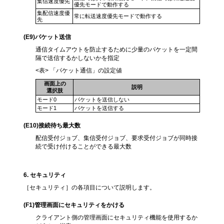
集信速度優先
優先モードで動作する
集配信速度優
常に転送速度優先モードで動作する
先
(E9)
パケット送信
通信タイムアウトを防止するために少量のパケットを一定間
隔で送信するかしないかを指定
<表> 「パケット通信」の設定値
画面上の
説明
選択肢
モード0
パケットを送信しない
モード1
パケットを送信する
(E10
)接続待ち最大数
配信受付ジョブ、集信受付ジョブ、要求受付ジョブが同時接
続で受け付けることができる最大数
6
. セキュリティ
［セキュリティ］の各項目について説明します。
(F1
)管理画面にセキュリティをかける
クライアント側の管理画面にセキュリティ機能を使用するか