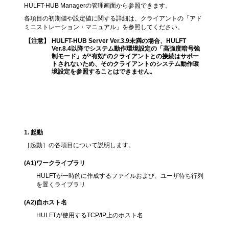
HULFT-HUB Managerの管理画面から参照できます。
各項目の初期値や設定値に関する詳細は、クライアントの「アド
ミニストレーション・マニュアル」を参照してください。
【注意】
HULFT-HUB Server Ver.3.9未満の場合、HULFT
Ver.8.4以降でシステム動作環境設定の「高強度暗号強
制モード」が“有効”のクライアントとの接続はサポー
トされないため、そのクライアントのシステム動作環
境設定を参照することはできません。
各項目の説明
1
. 起動
［起動］の各項目について説明します。
(A1
)ワークライブラリ
HULFTが一時的に作成するファイルおよび、ユーザ待ち行列
を置くライブラリ
(A2
)自ホスト名
HULFTが使用するTCP/IP上のホスト名