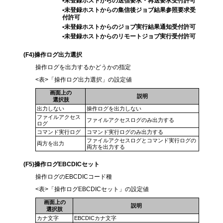
•未登録ホストからの送信要求・再送要求受付許可
•未登録ホストからの集信後ジョブ結果参照要求受
付許可
•未登録ホストからのジョブ実行結果通知受付許可
•未登録ホストからのリモートジョブ実行受付許可
(F4)
操作ログ出力選択
操作ログを出力するかどうかの指定
<表>「操作ログ出力選択」の設定値
画面上の
説明
選択肢
出力しない
操作ログを出力しない
ファイルアクセス
ファイルアクセスログのみ出力する
ログ
コマンド実行ログ
コマンド実行ログのみ出力する
ファイルアクセスログとコマンド実行ログの
両方を出力
両方を出力する
(F5)
操作ログEBCDICセット
操作ログのEBCDICコード種
<表>「操作ログEBCDICセット」の設定値
画面上の
説明
選択肢
カナ文字
EBCDICカナ文字