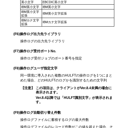
英小文字
EBCDIC英小文字
IBM英小文字
IBM英小文字
IBM英小文字
IBM英小文字拡張
拡張
IBMカナ文字
IBMカナ文字拡張
拡張
(F6)
操作ログ出力先ライブラリ
操作ログの出力先ライブラリ
(F7)
操作ログ受付ポートNo.
操作ログ受付ジョブのポート番号を指定
(F8)
操作ログユーザ指定文字
同一環境に導入された複数のHULFTの操作ログを1つにまと
めた場合、どのHULFTのログかを識別するための文字列
【注意】
この項目は、クライアントがVer.8.4未満の場合に
表示されます。
Ver.8.4以降では「HULFT識別文字」が表示されま
す。
(F9)
操作ログ自動切り替え件数
操作ログファイルに蓄積するログの最大件数
操作ログファイルのレコード件数がこの値を超えた場合、そ