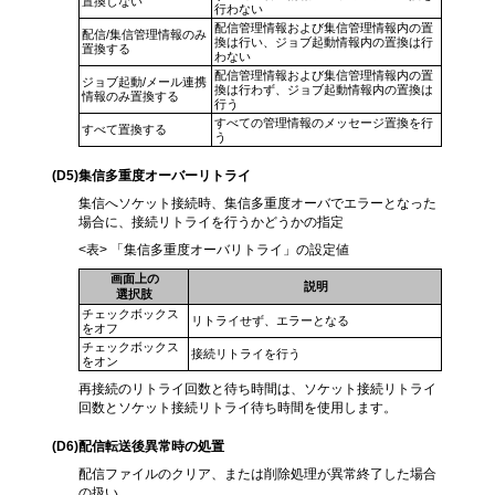
置換しない
行わない
配信管理情報および集信管理情報内の置
配信/集信管理情報のみ
換は行い、ジョブ起動情報内の置換は行
置換する
わない
配信管理情報および集信管理情報内の置
ジョブ起動/メール連携
換は行わず、ジョブ起動情報内の置換は
情報のみ置換する
行う
すべての管理情報のメッセージ置換を行
すべて置換する
う
(D5
)集信多重度オーバーリトライ
集信へソケット接続時、集信多重度オーバでエラーとなった
場合に、接続リトライを行うかどうかの指定
<表> 「集信多重度オーバリトライ」の設定値
画面上の
説明
選択肢
チェックボックス
リトライせず、エラーとなる
をオフ
チェックボックス
接続リトライを行う
をオン
再接続のリトライ回数と待ち時間は、ソケット接続リトライ
回数とソケット接続リトライ待ち時間を使用します。
(D6
)配信転送後異常時の処置
配信ファイルのクリア、または削除処理が異常終了した場合
の扱い