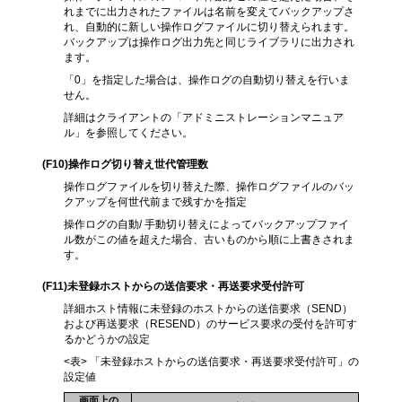
れまでに出力されたファイルは名前を変えてバックアップさ
れ、自動的に新しい操作ログファイルに切り替えられます。
バックアップは操作ログ出力先と同じライブラリに出力され
ます。
「0」を指定した場合は、操作ログの自動切り替えを行いま
せん。
詳細はクライアントの「アドミニストレーションマニュア
ル」を参照してください。
(F10)
操作ログ切り替え世代管理数
操作ログファイルを切り替えた際、操作ログファイルのバッ
クアップを何世代前まで残すかを指定
操作ログの自動/ 手動切り替えによってバックアップファイ
ル数がこの値を超えた場合、古いものから順に上書きされま
す。
(F11)
未登録ホストからの送信要求・再送要求受付許可
詳細ホスト情報に未登録のホストからの送信要求（SEND）
および再送要求（RESEND）のサービス要求の受付を許可す
るかどうかの設定
<表> 「未登録ホストからの送信要求・再送要求受付許可」の
設定値
画面上の