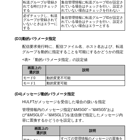
転送グループが登録さ
集信管理情報に転送グループIDが設定さ
れてる時だけチェック
れている場合はチェックを行い、設定さ
する
れていない場合はチェックを行わない
必ずチェックし、転送
集信管理情報に転送グループIDが設定さ
グループが登録されて
れている場合はチェックを行い、設定さ
いないときはエラーに
れていない場合はエラーとする
する
(D3
)動的パラメータ指定
配信要求発行時に、配信ファイル名、ホスト名および、転送
グループを動的に指定することを可能にするかどうかの指定
<表> 「動的パラメータ指定」の設定値
画面上の
説明
選択肢
モード0
動的変更不可能
モード1
動的変更可能
(D4)
メッセージ動的パラメータ指定
HULFTがメッセージを受信した場合の扱いを指定
管理情報内のメッセージ指定(“&MSG0”～“&MSG5”およ
び“&MSGL0”～“&MSGL1”)を送信側で指定したメッセージ内
容に置換するかどうかを設定します。
画面上の
説明
選択肢
すべての管理情報のメッセージの置換を