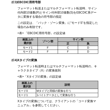
(C3
)EBCDIC用符号部
フォーマット転送またはマルチフォーマット転送時、サイン
付内部10進数(P)とサイン付外部10進数(S)をEBCDIC系デー
タに変換する場合の符号部の指定
この設定は、「パック・ゾーン変換」に“モードS”を指定した
場合のみ有効です。
<表> 「EBCDIC用符号部」の設定値
サイン部
画面上の
ゾーン部
選択肢
正
負
モード1
F
C
D
モード2
F
F
D
(C4)
Xタイプの変換
フォーマット転送時またはマルチフォーマット転送時の、キ
ャラクタタイプ（X）の変換規則
<表>「Xタイプの変換」の設定値
画面上の
説明
選択肢
モード0
Mタイプと同様の変換を行う
モード1
1バイトデータとして変換を行う
Xタイプの変換については、クライアントの「コード変換マ
ニュアル」を参照してください。