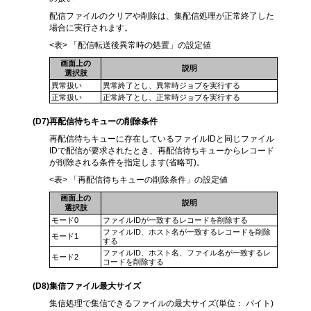
配信ファイルのクリアや削除は、集配信処理が正常終了した
場合に実行されます。
<表> 「配信転送後異常時の処置」の設定値
画面上の
説明
選択肢
異常扱い
異常終了とし、異常時ジョブを実行する
正常扱い
正常終了とし、正常時ジョブを実行する
(D7)
再配信待ちキューの削除条件
再配信待ちキューに存在しているファイルIDと同じファイル
IDで配信が要求されたとき、再配信待ちキューからレコード
が削除される条件を指定します(省略可)。
<表> 「再配信待ちキューの削除条件」の設定値
画面上の
説明
選択肢
モード0
ファイルIDが一致するレコードを削除する
ファイルID、ホスト名が一致するレコードを削除
モード1
する
ファイルID、ホスト名、ファイル名が一致するレ
モード2
コードを削除する
(D8
)集信ファイル最大サイズ
集信処理で集信できるファイルの最大サイズ(単位： バイト)