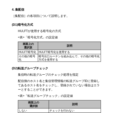
4
. 集配信
［集配信］の各項目について説明します。
(D1)
暗号化方式
HULFTが使用する暗号化の方式
<表>「暗号化方式」の設定値
画面上の
説明
選択肢
HULFT暗号化
HULFT暗号化を使用する
その他の暗号
暗号出口ルーチンを組み込んで、その他の暗号化
化
方式を使用する
(D2)
転送グループチェック
集信時の転送グループのチェック処理を指定
配信側のホスト名と集信管理情報の転送グループIDに登録し
てあるホスト名をチェックし、登録されていない場合はエラ
ーとすることができます。
<表>「転送グループチェック」の設定値
画面上の
説明
選択肢
しない
チェックを行わない