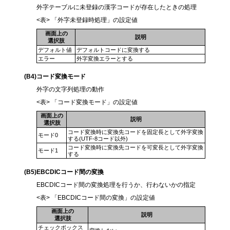
外字テーブルに未登録の漢字コードが存在したときの処理
<表> 「外字未登録時処理」の設定値
画面上の
説明
選択肢
デフォルト値
デフォルトコードに変換する
エラー
外字変換エラーとする
(B4)コード変換モード
外字の文字列処理の動作
<表> 「コード変換モード」の設定値
画面上の
説明
選択肢
コード変換時に変換先コードを固定長として外字変換
モード0
する(UTF-8コード以外)
コード変換時に変換先コードを可変長として外字変換
モード1
する
(B5
)EBCDICコード間の変換
EBCDICコード間の変換処理を行うか、行わないかの指定
<表> 「EBCDICコード間の変換」の設定値
画面上の
説明
選択肢
チェックボックス