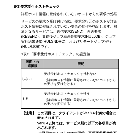
(F3)
要求受付ホストチェック
詳細ホスト情報に登録されていないホストからの要求の処理
サービスの要求を受け付ける際、要求発行元のホストが詳細
ホスト情報に登録されていない場合の動作を指定します。対
象となるサービスは、送信要求(SEND)、再送要求
(RESEND)、集信後ジョブ結果参照要求(HULJOB)、ジョブ
実行結果通知(HULSNDRC)、およびリモートジョブ実行
(HULRJOB)です。
<表> 「要求受付ホストチェック」の設定値
画面上の
説明
選択肢
要求受付ホストチェックを行わない
しない
（詳細ホスト情報に登録されていないホストから
の要求を受け付ける）
要求受付ホストチェックを行う
する
（詳細ホスト情報に登録されていないホストから
の要求を拒否する）
【注意】
この項目は、クライアントがVer.8.4未満の場合に
表示されます。
Ver.8.4以降では、サービス別に以下の各項目が表
示されます。