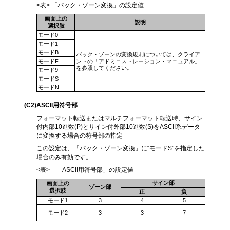
<表> 「パック・ゾーン変換」の設定値
画面上の
説明
選択肢
モード0
モード1
モードB
パック・ゾーンの変換規則については、クライア
モードF
ントの「アドミニストレーション・マニュアル」
を参照してください。
モード9
モードS
モードN
(C2
)ASCII用符号部
フォーマット転送またはマルチフォーマット転送時、サイン
付内部10進数(P)とサイン付外部10進数(S)をASCII系データ
に変換する場合の符号部の指定
この設定は、「パック・ゾーン変換」に“モードS”を指定した
場合のみ有効です。
<表> 「ASCII用符号部」の設定値
サイン部
画面上の
ゾーン部
選択肢
正
負
モード1
3
4
5
モード2
3
3
7