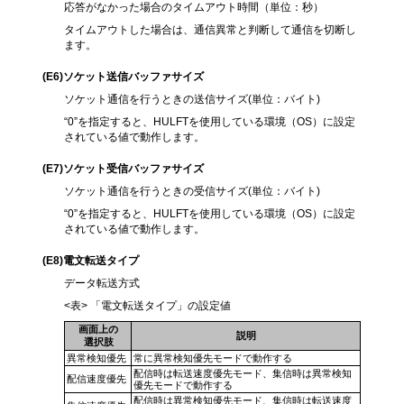
応答がなかった場合のタイムアウト時間（単位：秒）
タイムアウトした場合は、通信異常と判断して通信を切断し
ます。
(E6
)ソケット送信バッファサイズ
ソケット通信を行うときの送信サイズ(単位：バイト)
“0”を指定すると、HULFTを使用している環境（OS）に設定
されている値で動作します。
(E7)
ソケット受信バッファサイズ
ソケット通信を行うときの受信サイズ(単位：バイト)
“0”を指定すると、HULFTを使用している環境（OS）に設定
されている値で動作します。
(E8)
電文転送タイプ
データ転送方式
<表> 「電文転送タイプ」の設定値
画面上の
説明
選択肢
異常検知優先
常に異常検知優先モードで動作する
配信時は転送速度優先モード、集信時は異常検知
配信速度優先
優先モードで動作する
配信時は異常検知優先モード、集信時は転送速度