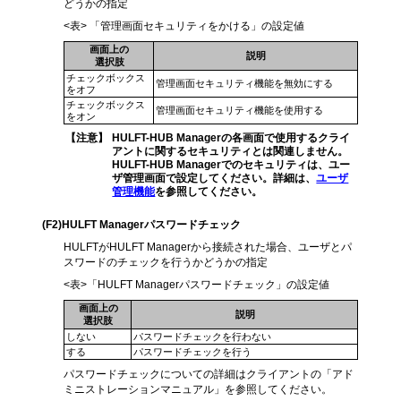
どうかの指定
<表> 「管理画面セキュリティをかける」の設定値
画面上の
説明
選択肢
チェックボックス
管理画面セキュリティ機能を無効にする
をオフ
チェックボックス
管理画面セキュリティ機能を使用する
をオン
【注意】
HULFT-HUB Managerの各画面で使用するクライ
アントに関するセキュリティとは関連しません。
HULFT-HUB Managerでのセキュリティは、ユー
ザ管理画面で設定してください。詳細は、
ユーザ
管理機能
を参照してください。
(F2)
HULFT Managerパスワードチェック
HULFTがHULFT Managerから接続された場合、ユーザとパ
スワードのチェックを行うかどうかの指定
<表>「HULFT Managerパスワードチェック」の設定値
画面上の
説明
選択肢
しない
パスワードチェックを行わない
する
パスワードチェックを行う
パスワードチェックについての詳細はクライアントの「アド
ミニストレーションマニュアル」を参照してください。