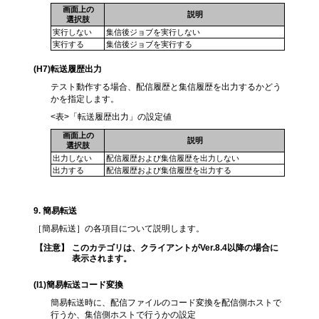
画面上の
説明
選択肢
実行しない
集信後ジョブを実行しない
実行する
集信後ジョブを実行する
(H7
)転送履歴出力
テスト動作する場合、配信履歴と集信履歴を出力するかどう
かを指定します。
<表>「転送履歴出力」の設定値
画面上の
説明
選択肢
出力しない
配信履歴および集信履歴を出力しない
出力する
配信履歴および集信履歴を出力する
9.
簡易転送
［簡易転送］の各項目について説明します。
【注意】
このカテゴリは、クライアントがVer.8.4以降の場合に
表示されます。
(I1)簡易転送コード変換
簡易転送時に、配信ファイルのコード変換を配信側ホストで
行うか、集信側ホストで行うかの設定