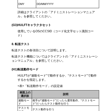
DMY
DD/MM/YYYY
詳細はクライアントの「アドミニストレーションマニュア
ル」を参照してください。
(G3)
HULFTキャラクタセット
使用しているOSのCCSID（コード化文字セット識別コー
ド）
8
. 転送テスト
転送テストの各項目について説明します。
転送テスト機能についてはクライアントの「アドミニストレーシ
ョンマニュアル」を参照してください。
(H1
)転送動作モード
HULFTが“連動モード”で動作するか、“テストモード”で動作
するかを指定します。
<表>「転送動作モード」の設定値
画面上の
説明
選択肢
連動モー
相手が“連動モード”だったら通常動作、“テストモー
ド
ド”だったらテスト動作を行う
テストモ
テスト動作を行う
ード