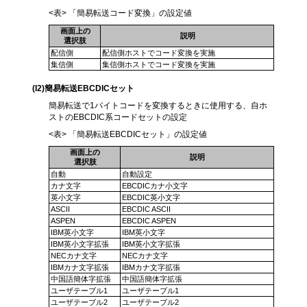
<表> 「簡易転送コード変換」の設定値
画面上の
説明
選択肢
配信側
配信側ホストでコード変換を実施
集信側
集信側ホストでコード変換を実施
(I2)簡易転送EBCDICセット
簡易転送で1バイトコードを変換するときに使用する、自ホ
ストのEBCDIC系コードセットの設定
<表> 「簡易転送EBCDICセット」の設定値
画面上の
説明
選択肢
自動
自動設定
カナ文字
EBCDICカナ小文字
英小文字
EBCDIC英小文字
ASCII
EBCDIC ASCII
ASPEN
EBCDIC ASPEN
IBM英小文字
IBM英小文字
IBM英小文字拡張
IBM英小文字拡張
NECカナ文字
NECカナ文字
IBMカナ文字拡張
IBMカナ文字拡張
中国語簡体字拡張
中国語簡体字拡張
ユーザテーブル1
ユーザテーブル1
ユーザテーブル2
ユーザテーブル2