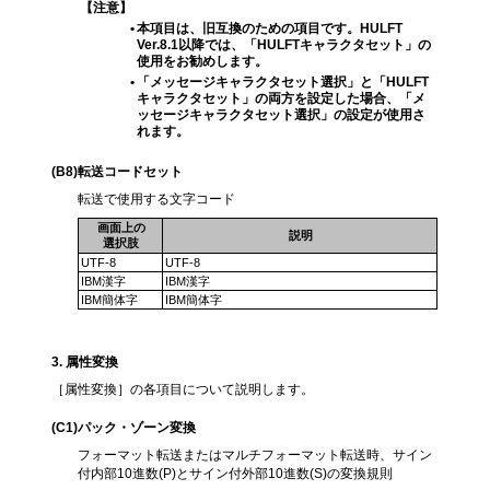
【注意】
•
本項目は、旧互換のための項目です。HULFT
Ver.8.1以降では、「HULFTキャラクタセット」の
使用をお勧めします。
•
「メッセージキャラクタセット選択」と「HULFT
キャラクタセット」の両方を設定した場合、「メ
ッセージキャラクタセット選択」の設定が使用さ
れます。
(B8)
転送コードセット
転送で使用する文字コード
画面上の
説明
選択肢
UTF-8
UTF-8
IBM漢字
IBM漢字
IBM簡体字
IBM簡体字
3
. 属性変換
［属性変換］の各項目について説明します。
(C1
)パック・ゾーン変換
フォーマット転送またはマルチフォーマット転送時、サイン
付内部10進数(P)とサイン付外部10進数(S)の変換規則