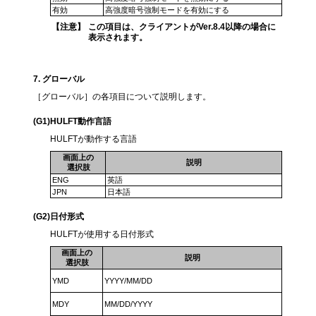
有効
高強度暗号強制モードを有効にする
【注意】
この項目は、クライアントがVer.8.4以降の場合に
表示されます。
7
. グローバル
［グローバル］の各項目について説明します。
(G1)
HULFT動作言語
HULFTが動作する言語
画面上の
説明
選択肢
ENG
英語
JPN
日本語
(G2)
日付形式
HULFTが使用する日付形式
画面上の
説明
選択肢
YMD
YYYY/MM/DD
MDY
MM/DD/YYYY