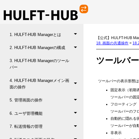
変更内容一覧
HULFT-HUB Manager オンライン
ヘルプ
1. HULFT-HUB Managerとは
【公式】HULFT-HUB Ma
18. 画面の共通操作
>
18
2. HULFT-HUB Managerの構成
ツールバー
3. HULFT-HUB Managerのツール
バー
4. HULFT-HUB Managerメイン画
ツールバーの表示形態は
面の操作
固定表示（初期
ツールバーの固
5. 管理画面の操作
フローティング
ツールバーのフ
6. ユーザ管理機能
自動的に隠れる
ツールバーが自
7. 転送情報の管理
非表示