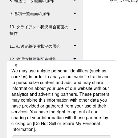
8. 転送モニタ画面の操作
ツールバーの非
9. 蓄積一覧画面の操作
10. クライアント状況照会画面の
操作
11. 転送定義使用状況の照会
12. 管理情報収集配布機能
13. ジョブフロー機能
14. ユーティリティ機能
15. XML変換情報の設定
16. 操作と権限の対応
17. エラーコードと詳細コード
18. 画面の共通操作