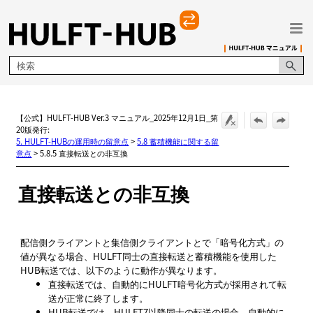
メイン コンテンツにスキップ
【公式】HULFT-HUB Ver.3 マニュアル_2025年12月1日_第
20版発行:
5. HULFT-HUBの運用時の留意点
>
5.8 蓄積機能に関する留
意点
>
5.8.5 直接転送との非互換
直接転送との非互換
配信側クライアントと集信側クライアントとで
暗号化方式
の
値が異なる場合、HULFT同士の直接転送と蓄積機能を使用した
HUB転送では、以下のように動作が異なります。
直接転送では、自動的にHULFT暗号化方式が採用されて転
送が正常に終了します。
HUB転送では、HULFT7以降同士の転送の場合、自動的に