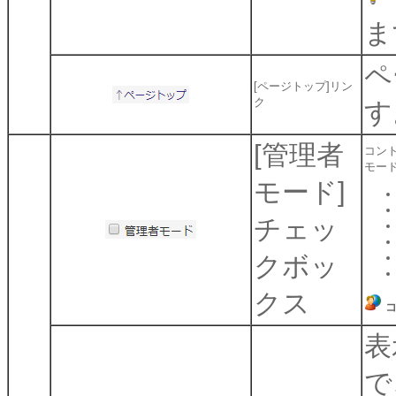
ま
ペ
[ページトップ]リン
ク
す
[管理者
コン
モー
モード]
チェッ
クボッ
クス
表
で