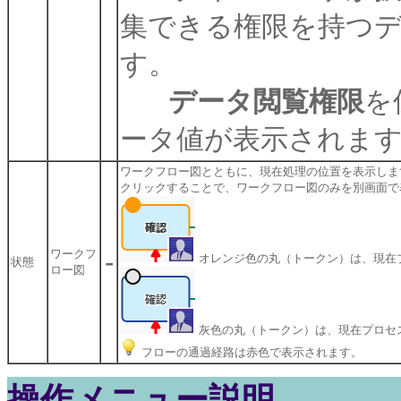
集できる権限を持つデ
す。
データ閲覧権限
を
ータ値が表示されま
ワークフロー図とともに、現在処理の位置を表示しま
クリックすることで、ワークフロー図のみを別画面で
-
ワークフ
オレンジ色の丸（トークン）は、現在
状態
ロー図
灰色の丸（トークン）は、現在プロセ
フローの通過経路は赤色で表示されます。
操作メニュー説明