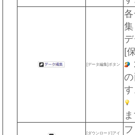
各
集
デ
[
[データ編集]ボタン
の
す
ま
フ
[ダウンロード]アイ