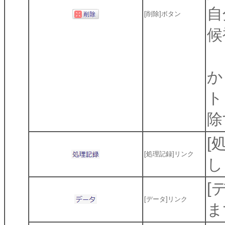
自
[削除]ボタン
候
ヒ
か
ト
除
[
[処理記録]リンク
し
[
[データ]リンク
ま