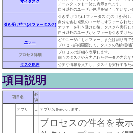
マイタスク
チームタスクも一緒に表示されます。
自分以外のユーザが処理を完了していない
引き受け待ち(オファータスク)の引き受け
自分を含む複数のユーザにオファーされた
引き受け待ち(オファータスク)
オファーを引き受けた後、タスクを実行し
自分以外のユーザがオファーを引き受けた
どのユーザにもオファー、または割り当て
エラー
プロセス詳細画面にて、タスクの[強制割当
プロセスの詳細を表示します。
プロセス詳細
個々のタスクや入力されたデータの内容な
タスク処理
必要な情報を入力し、タスクを実行するた
項目説明
必
項目名
須
-
アプリ
アプリ名を表示します。
プロセスの件名を表