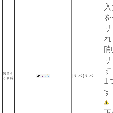
入
を
リ
れ
[
リ
す
関連す
[リンク]リンク
る会話
1
す
下