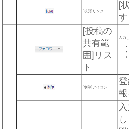
[
[状態]リンク
す
[投稿の
入力
共有範
囲]リス
ト
登
[削除]アイコン
報
入
し