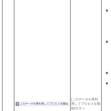
[このデータを再利
用してプロセスを開
始]ボタン