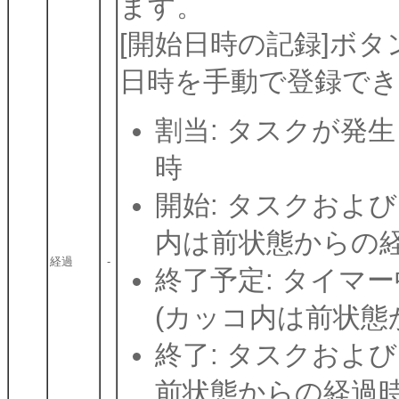
ます。
[開始日時の記録]ボ
日時を手動で登録で
割当: タスクが発
時
開始: タスクおよ
内は前状態からの経
経過
-
終了予定: タイマ
(カッコ内は前状態
終了: タスクおよ
前状態からの経過時