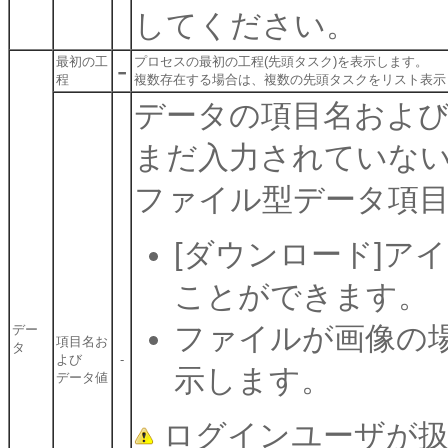
してください。
-
最初の工
プロセスの最初の工程(先頭タスク)を表示します。
程
複数存在する場合は、複数の先頭タスクをリスト表示
データの項目名およ
まだ入力されていな
ファイル型データ項
[ダウンロード]ア
ことができます。
ファイルが画像の
デー
項目名お
タ
よび
-
示します。
データ値
ログインユーザが扱