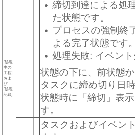
締切到達による処理
た状態です。
プロセスの強制終了
よる完了状態です
処理失敗: イベン
[処理
中の
状態の下に、前状態か
工程]
およ
タスクに締め切り日時
び
[処理
記録]
状態時に「締切」表示
す。
タスクおよびイベン