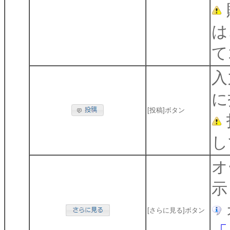
は
て
入
に
[投稿]ボタン
し
オ
示
[さらに見る]ボタン